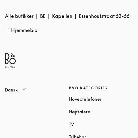
Alle butikker
BE
Kapellen
Essenhoutstraat 52-56
Hjemmebio
B&O KATEGORIER
Dansk
Link Opens in Ne
Hovedtelefoner
Link Opens in New Tab
Højttalere
Link Opens in New Tab
TV
Link Opens in New Tab
Tilbehør