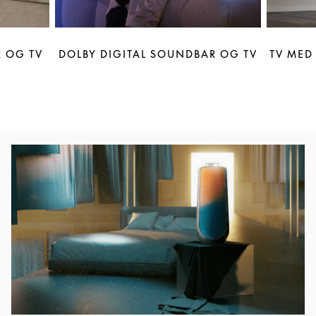
 OG TV
DOLBY DIGITAL SOUNDBAR OG TV
TV MED
Event-billede