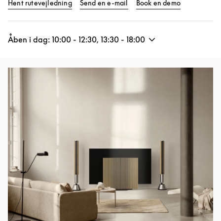
Link Opens in New Tab
Link Opens 
Hent rutevejledning
Send en e-mail
Book en demo
Åben i dag:
10:00
-
12:30
,
13:30
-
18:00
Event-billede