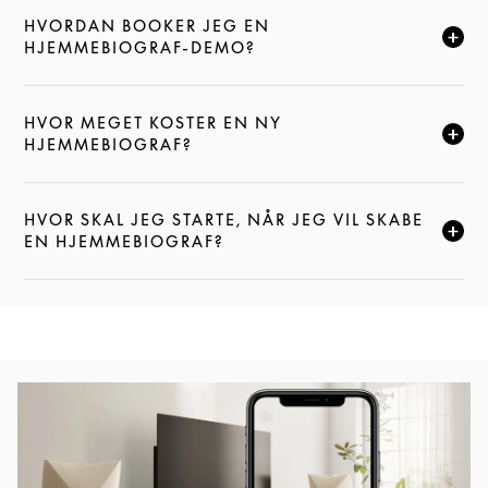
HVORDAN BOOKER JEG EN
KLIK FOR AT UDVIDE DENNE BESKRIVELSE, OG FOR
HJEMMEBIOGRAF-DEMO?
HVOR MEGET KOSTER EN NY
KLIK FOR AT UDVIDE DENNE BESKRIVELSE, OG FOR
HJEMMEBIOGRAF?
HVOR SKAL JEG STARTE, NÅR JEG VIL SKABE
KLIK FOR AT UDVIDE DENNE BESKRIVELSE, OG FOR
EN HJEMMEBIOGRAF?
Event-billede