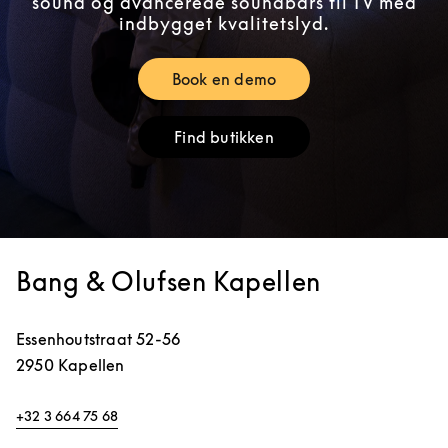
sound og avancerede soundbars til TV med
indbygget kvalitetslyd.
Book en demo
Link Opens in New Tab
Find butikken
Link Opens in New Tab
Bang & Olufsen Kapellen
Essenhoutstraat 52-56
2950
Kapellen
+32 3 664 75 68