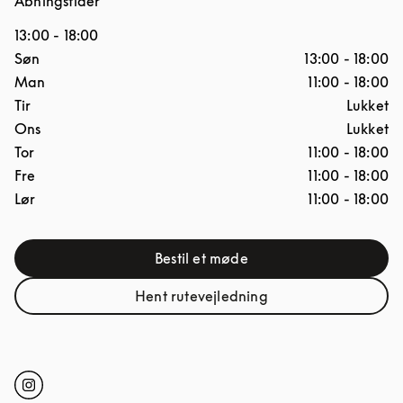
Åbningstider
13:00
-
18:00
Ugedag
Åbningstider
Søn
13:00
-
18:00
Man
11:00
-
18:00
Tir
Lukket
Ons
Lukket
Tor
11:00
-
18:00
Fre
11:00
-
18:00
Lør
11:00
-
18:00
Bestil et møde
Link Opens in New Tab
Hent rutevejledning
Link Opens in New Tab
Click to open Instagram
Link Opens in New Tab