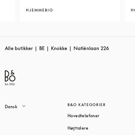
HJEMMEBIO
H
Alle butikker
BE
Knokke
Natiënlaan 226
B&O KATEGORIER
Dansk
Link Opens in Ne
Hovedtelefoner
Link Opens in New Tab
Højttalere