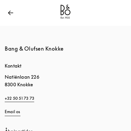
Bang & Olufsen - Exist to Create
Link Opens in New
Bang & Olufsen Knokke
Kontakt
Natiënlaan 226
8300
Knokke
+32 50 51 73 73
Email os