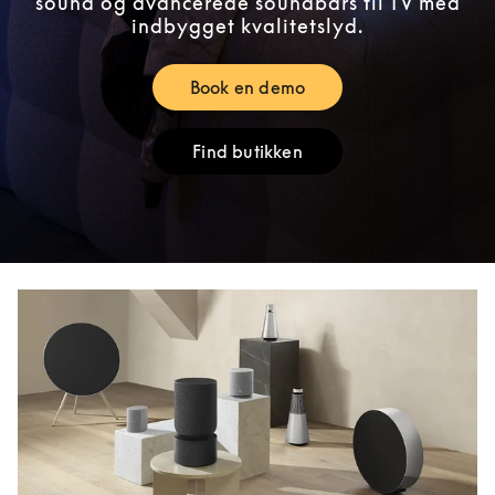
sound og avancerede soundbars til TV med
indbygget kvalitetslyd.
Book en demo
Link Opens in New Tab
Find butikken
Link Opens in New Tab