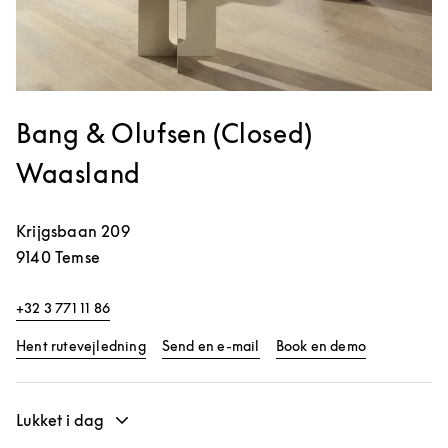
Bang & Olufsen (Closed)
Waasland
Krijgsbaan 209
9140
Temse
+32 3 771 11 86
Link Opens in New Tab
Link Opens 
Hent rutevejledning
Send en e-mail
Book en demo
Lukket i dag