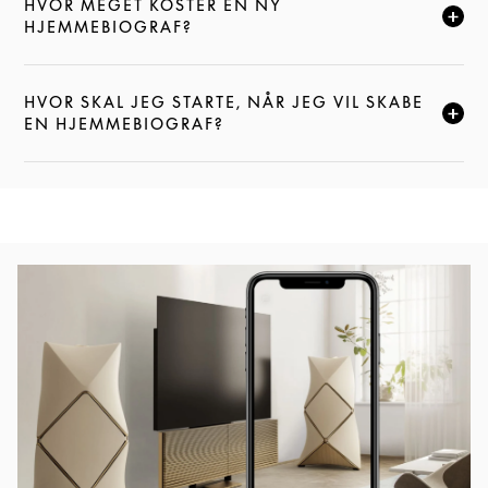
HVOR MEGET KOSTER EN NY
KLIK FOR AT UDVIDE DENNE BESKRIVELSE, OG FOR
HJEMMEBIOGRAF?
HVOR SKAL JEG STARTE, NÅR JEG VIL SKABE
KLIK FOR AT UDVIDE DENNE BESKRIVELSE, OG FOR
EN HJEMMEBIOGRAF?
Event-billede