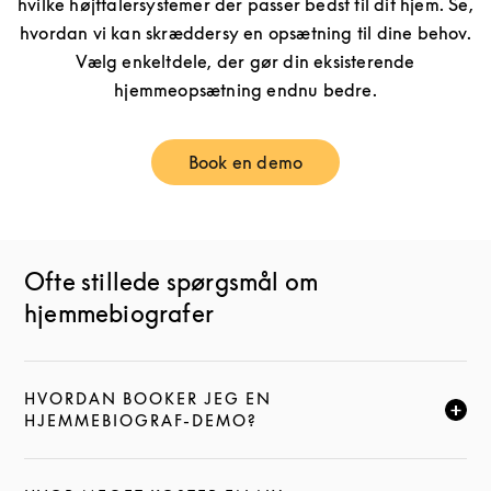
hvilke højttalersystemer der passer bedst til dit hjem. Se,
hvordan vi kan skræddersy en opsætning til dine behov.
Vælg enkeltdele, der gør din eksisterende
hjemmeopsætning endnu bedre.
Book en demo
Link Opens in New Tab
Ofte stillede spørgsmål om
hjemmebiografer
HVORDAN BOOKER JEG EN
KLIK FOR AT UDVIDE DENNE BESKRIVELSE, OG FOR
HJEMMEBIOGRAF-DEMO?