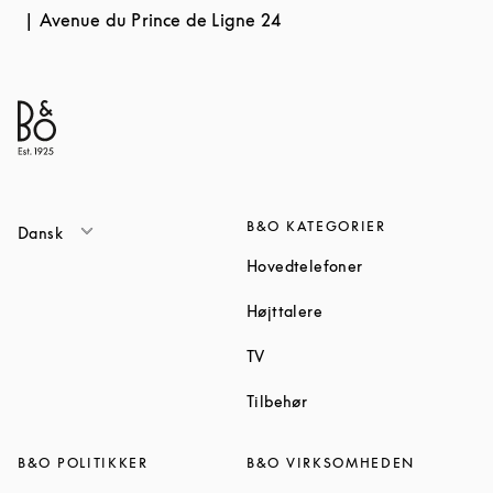
Avenue du Prince de Ligne 24
B&O KATEGORIER
Dansk
Link Opens in Ne
Hovedtelefoner
Link Opens in New Tab
Højttalere
Link Opens in New Tab
TV
Link Opens in New Tab
Tilbehør
B&O POLITIKKER
B&O VIRKSOMHEDEN