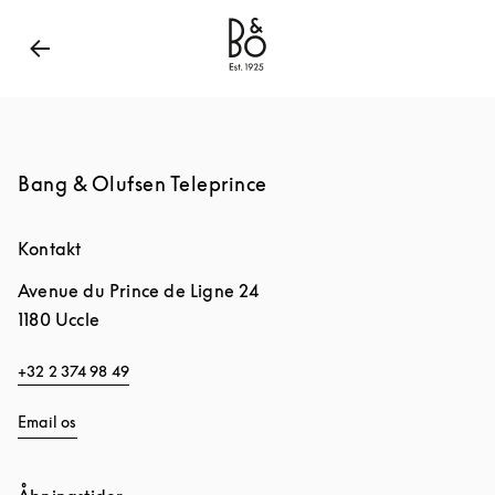
Bang & Olufsen - Exist to Create
Link Opens in New
Bang & Olufsen Teleprince
Kontakt
Avenue du Prince de Ligne 24
1180
Uccle
+32 2 374 98 49
Email os