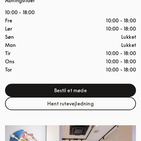
Åbningstider
10:00
-
18:00
Ugedag
Åbningstider
Fre
10:00
-
18:00
Lør
10:00
-
18:00
Søn
Lukket
Man
Lukket
Tir
10:00
-
18:00
Ons
10:00
-
18:00
Tor
10:00
-
18:00
Bestil et møde
Link Opens in New Tab
Hent rutevejledning
Link Opens in New Tab