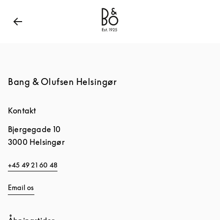
Bang & Olufsen - Exist to Create
Link Opens in New
Bang & Olufsen Helsingør
Kontakt
Bjergegade 10
3000
Helsingør
+45 49 21 60 48
Email os