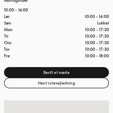
Åbningstider
10:00
-
14:00
Ugedag
Åbningstider
Lør
10:00
-
14:00
Søn
Lukket
Man
10:00
-
17:30
Tir
10:00
-
17:30
Ons
10:00
-
17:30
Tor
10:00
-
17:30
Fre
10:00
-
18:00
Bestil et møde
Link Opens in New Tab
Hent rutevejledning
Link Opens in New Tab