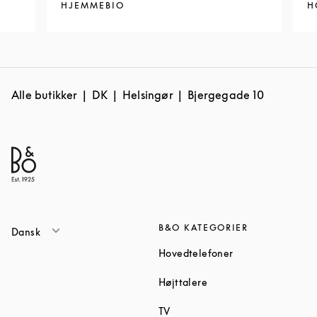
HJEMMEBIO
H
Alle butikker
DK
Helsingør
Bjergegade 10
B&O KATEGORIER
Dansk
Link Opens in Ne
Hovedtelefoner
Link Opens in New Tab
Højttalere
Link Opens in New Tab
TV