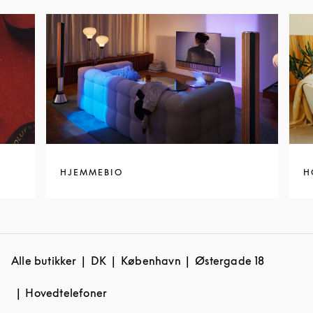
HJEMMEBIO
H
Alle butikker
DK
København
Østergade 18
Hovedtelefoner