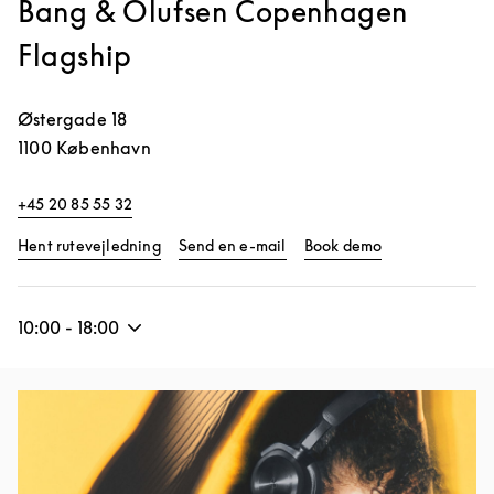
Bang & Olufsen Copenhagen
Flagship
Østergade 18
1100
København
+45 20 85 55 32
Link Opens in New Tab
Link Opens in 
Hent rutevejledning
Send en e-mail
Book demo
10:00
-
18:00
Event-billede