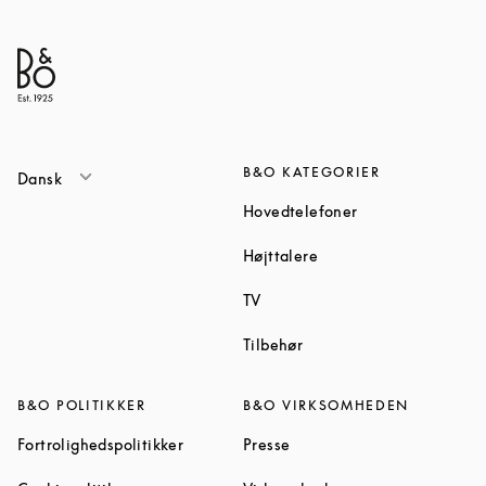
B&O KATEGORIER
Dansk
Link Opens in Ne
Hovedtelefoner
Link Opens in New Tab
Højttalere
Link Opens in New Tab
TV
Link Opens in New Tab
Tilbehør
B&O POLITIKKER
B&O VIRKSOMHEDEN
Link Opens in New Tab
Link Opens in New Tab
Fortrolighedspolitikker
Presse