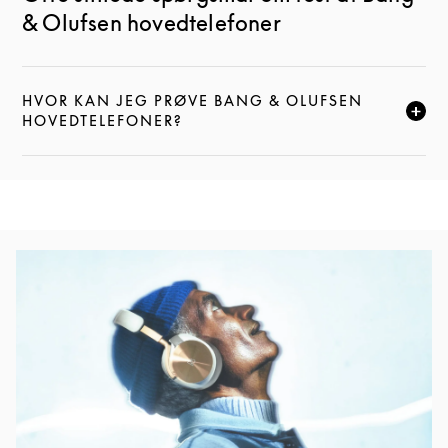
& Olufsen hovedtelefoner
HVOR KAN JEG PRØVE BANG & OLUFSEN
KLIK FOR AT UDVIDE DENNE BESKRIVELSE, OG FOR
HOVEDTELEFONER?
Event-billede