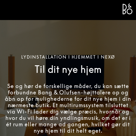
Bang 
L
LYDINSTALLATION I HJEMMET I NEXØ
Til dit nye hjem
Se og hør de forskellige måder, du kan sætte
forbundne Bang & Olufsen-højttalere op og
åbn op for mulighederne for dit nye hjem i din
nærmeste butik. Et multirumssystem tilsluttet
via Wi-Fi lader dig vælge præcis, hvornår og
hvor du vil høre din yndlingsmusik, om det er i
ét rum eller mange ad gangen, hvilket gør dit
nye hjem til dit helt eget.