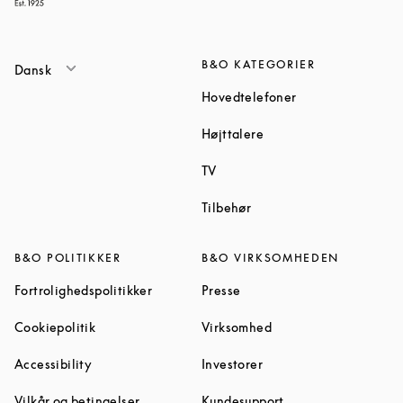
B&O KATEGORIER
Dansk
Link Opens in Ne
Hovedtelefoner
Link Opens in New Tab
Højttalere
Link Opens in New Tab
TV
Link Opens in New Tab
Tilbehør
B&O POLITIKKER
B&O VIRKSOMHEDEN
Link Opens in New Tab
Link Opens in New Tab
Fortrolighedspolitikker
Presse
Link Opens in New Tab
Link Opens in New Ta
Cookiepolitik
Virksomhed
Link Opens in New Tab
Link Opens in New Tab
Accessibility
Investorer
Link Opens in New Tab
Link Opens in New 
Vilkår og betingelser
Kundesupport