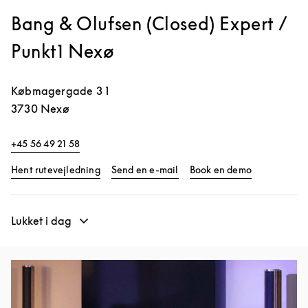
Bang & Olufsen (Closed) Expert /
Punkt1 Nexø
Købmagergade 3 1
3730
Nexø
+45 56 49 21 58
Link Opens in New Tab
Link Opens 
Hent rutevejledning
Send en e-mail
Book en demo
Lukket i dag
Event-billede