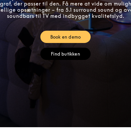
raf, der passer til den. Få mere at vide om mulig
skellige opsætninger – fra 5.1 surround sound og a
soundbars til TV med indbygget kvalitetslyd.
Book en demo
Link Opens in New Tab
Find butikken
Link Opens in New Tab