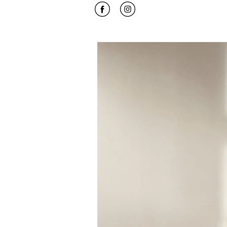
Click to open Facebook
Link Opens in New Tab
Click to open Instagram
Link Opens in New Tab
Event-billede