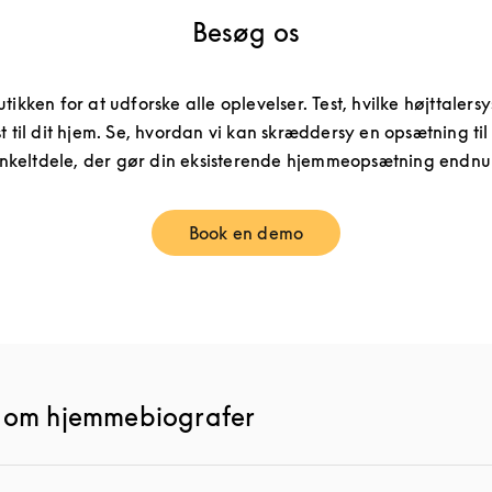
Besøg os
utikken for at udforske alle oplevelser. Test, hvilke højttaler
t til dit hjem. Se, hvordan vi kan skræddersy en opsætning til
nkeltdele, der gør din eksisterende hjemmeopsætning endnu
Book en demo
Link Opens in New Tab
l om hjemmebiografer