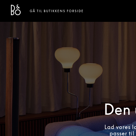
Bang & Olufsen - Exist to Create
Link Opens in New Tab
GÅ TIL BUTIKKENS FORSIDE
Den 
Lad vores l
passer til