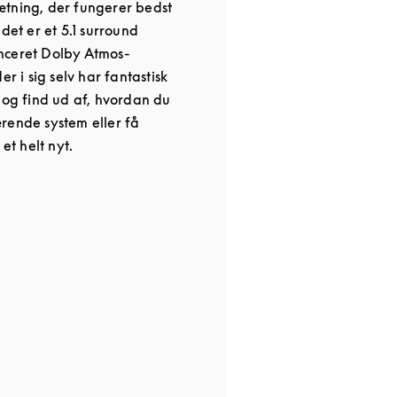
tning, der fungerer bedst
det er et 5.1 surround
nceret Dolby Atmos-
er i sig selv har fantastisk
 og find ud af, hvordan du
rende system eller få
 et helt nyt.
 in New Tab