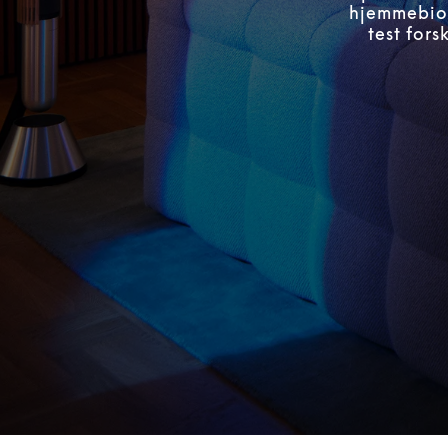
hjemmebiog
test for