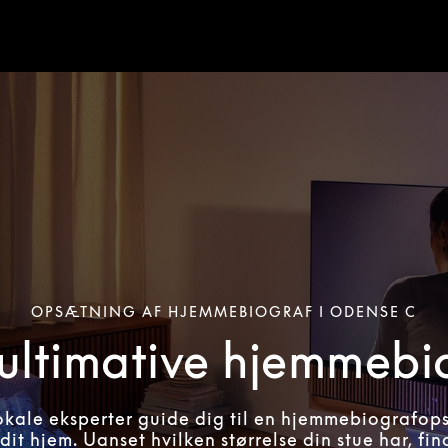
OPSÆTNING AF HJEMMEBIOGRAF I ODENSE C
ultimative hjemmebi
okale eksperter guide dig til en hjemmebiografop
 dit hjem. Uanset hvilken størrelse din stue har, fi