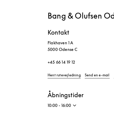
Bang & Olufsen O
Kontakt
Flakhaven 1 A
5000
Odense C
+45 66 14 19 12
Link Opens in New 
Hent rutevejledning
Send en e-mail
Åbningstider
10:00
-
16:00