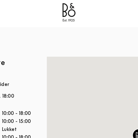
Bang & Olufsen - Exist to Create
Link Opens in New
re
ider
.
18:00
Åbningstider
10:00
-
18:00
10:00
-
15:00
Lukket
10:00
-
18:00