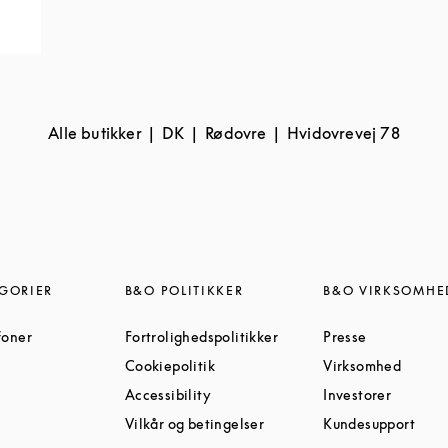
Alle butikker
DK
Rødovre
Hvidovrevej 78
GORIER
B&O POLITIKKER
B&O VIRKSOMHE
Link Opens in New Tab
Link Opens in New Tab
Link Opens 
foner
Fortrolighedspolitikker
Presse
Link Opens in New Tab
Link Opens in New Tab
Link O
Cookiepolitik
Virksomhed
ens in New Tab
Link Opens in New Tab
Link Op
Accessibility
Investorer
nk Opens in New Tab
Link Opens in New Tab
Link
Vilkår og betingelser
Kundesupport