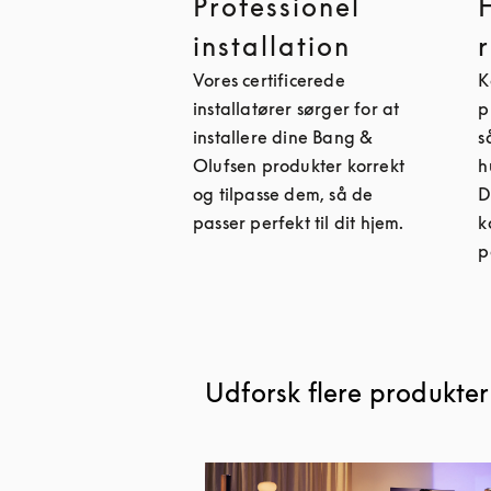
Professionel
installation
Vores certificerede
K
installatører sørger for at
p
installere dine Bang &
s
Olufsen produkter korrekt
h
og tilpasse dem, så de
D
passer perfekt til dit hjem.
k
p
Udforsk flere produkter