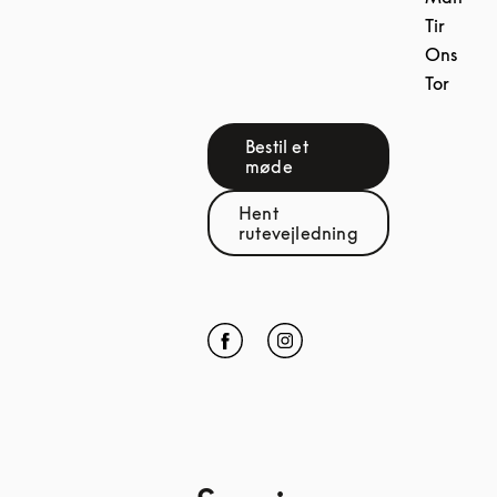
Tir
Ons
Tor
Bestil et
Link Opens in New Tab
møde
Hent
Link Opens in New Tab
rutevejledning
Click to open Facebook
Link Opens in New Tab
Click to open Instagram
Link Opens in New Tab