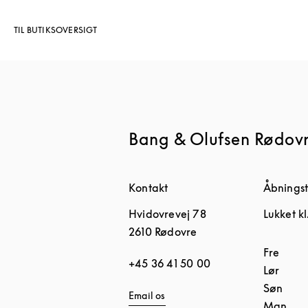
TIL BUTIKSOVERSIGT
Bang & Olufsen Rødov
Kontakt
Åbningst
Hvidovrevej 78
Lukket kl
2610
Rødovre
Ugedag
Fre
+45 36 41 50 00
Lør
Søn
Email os
Man