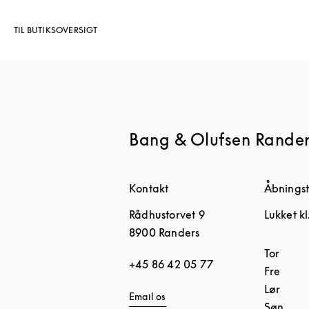
TIL BUTIKSOVERSIGT
Bang & Olufsen Rande
Kontakt
Åbningst
Rådhustorvet 9
Lukket kl
8900
Randers
Ugedag
Tor
+45 86 42 05 77
Fre
Lør
Email os
Søn