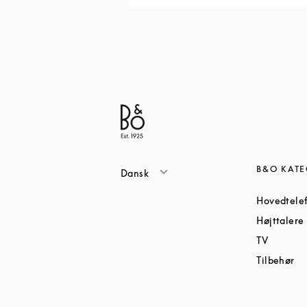
B&O KATE
Dansk
Hovedtele
Højttalere
Link Op
TV
Li
Tilbehør