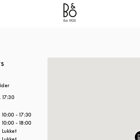
Bang & Olufsen - Exist to Create
Link Opens in New
rs
ider
.
17:30
Åbningstider
10:00
-
17:30
10:00
-
18:00
Lukket
Lukket