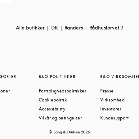
Alle butikker
DK
Randers
Rådhustorvet 9
GORIER
B&O POLITIKKER
B&O VIRKSOMHE
Link Opens in New Tab
Link Opens in New Tab
Link Opens 
foner
Fortrolighedspolitikker
Presse
Link Opens in New Tab
Link Opens in New Tab
Link O
Cookiepolitik
Virksomhed
ens in New Tab
Link Opens in New Tab
Link Op
Accessibility
Investorer
nk Opens in New Tab
Link Opens in New Tab
Link
Vilkår og betingelser
Kundesupport
© Bang & Olufsen
2026