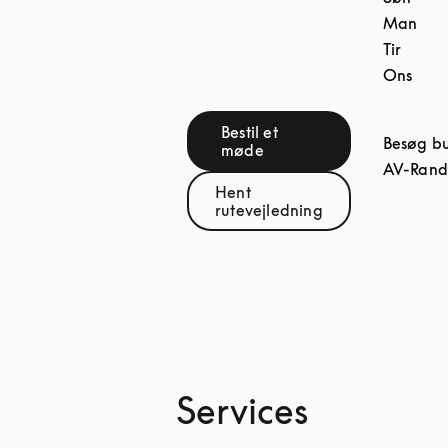
Man
Tir
Ons
Bestil et
Besøg bu
Link Opens in New Tab
møde
AV-Rand
Hent
Link Opens in New Tab
rutevejledning
Services