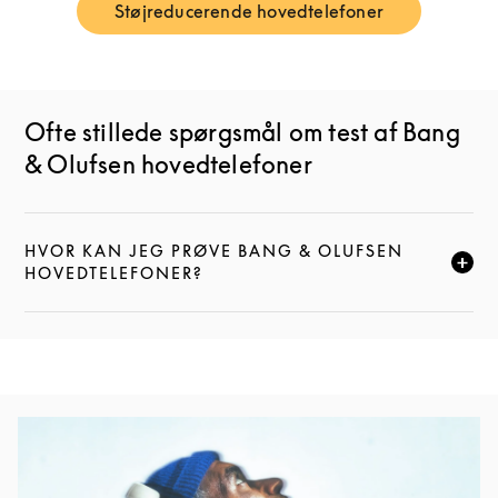
Støjreducerende hovedtelefoner
Link Opens in New Tab
Ofte stillede spørgsmål om test af Bang
& Olufsen hovedtelefoner
HVOR KAN JEG PRØVE BANG & OLUFSEN
KLIK FOR AT UDVIDE DENNE BESKRIVELSE, OG FOR
HOVEDTELEFONER?
Event-billede