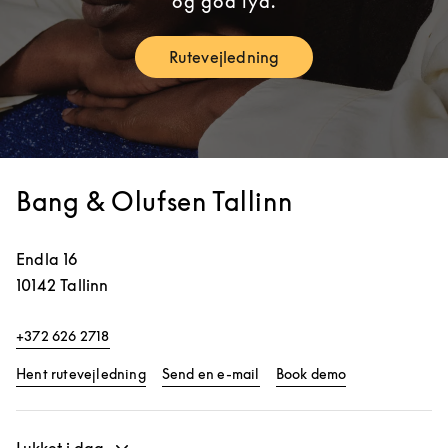
og god lyd.
Rutevejledning
Link Opens in New Tab
Bang & Olufsen Tallinn
Endla 16
10142
Tallinn
+372 626 2718
Link Opens in New Tab
Link Opens in 
Hent rutevejledning
Send en e-mail
Book demo