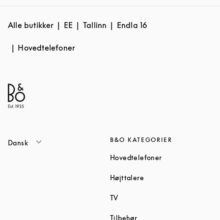
Alle butikker
EE
Tallinn
Endla 16
Hovedtelefoner
B&O KATEGORIER
Dansk
Link Opens in Ne
Hovedtelefoner
Link Opens in New Tab
Højttalere
Link Opens in New Tab
TV
Link Opens in New Tab
Tilbehør