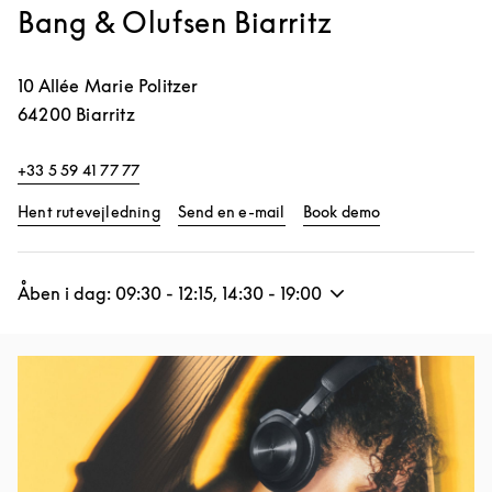
Bang & Olufsen Biarritz
10 Allée Marie Politzer
64200
Biarritz
+33 5 59 41 77 77
Link Opens in New Tab
Link Opens in 
Hent rutevejledning
Send en e-mail
Book demo
Åben i dag:
09:30
-
12:15
,
14:30
-
19:00
Event-billede