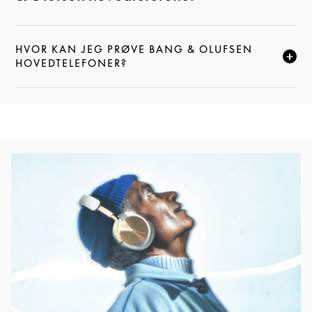
HVOR KAN JEG PRØVE BANG & OLUFSEN
KLIK FOR AT UDVIDE DENNE BESKRIVELSE, OG FOR
HOVEDTELEFONER?
Event-billede