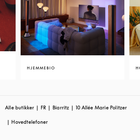
HJEMMEBIO
H
Alle butikker
FR
Biarritz
10 Allée Marie Politzer
Hovedtelefoner