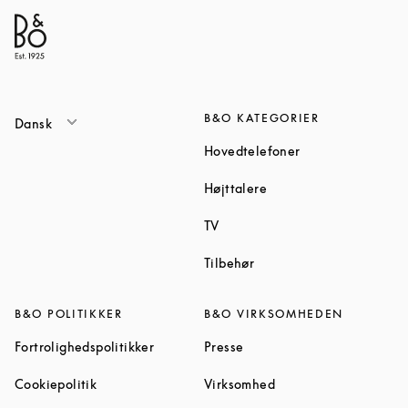
B&O KATEGORIER
Dansk
Link Opens in Ne
Hovedtelefoner
Link Opens in New Tab
Højttalere
Link Opens in New Tab
TV
Link Opens in New Tab
Tilbehør
B&O POLITIKKER
B&O VIRKSOMHEDEN
Link Opens in New Tab
Link Opens in New Tab
Fortrolighedspolitikker
Presse
Link Opens in New Tab
Link Opens in New Ta
Cookiepolitik
Virksomhed