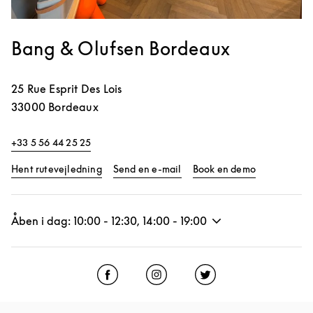
Bang & Olufsen Bordeaux
25 Rue Esprit Des Lois
33000
Bordeaux
+33 5 56 44 25 25
Link Opens in New Tab
Link Opens 
Hent rutevejledning
Send en e-mail
Book en demo
Åben i dag:
10:00
-
12:30
,
14:00
-
19:00
Click to open Facebook
Link Opens in New Tab
Click to open Instagram
Link Opens in New Tab
Click to open Twitter
Link Opens in New