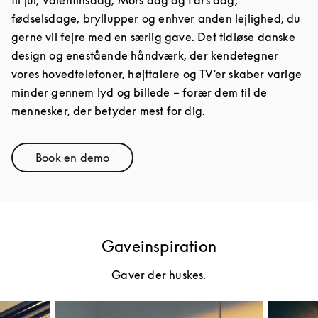
til jul, Valentinsdag, Mors dag og Fars dag,
fødselsdage, bryllupper og enhver anden lejlighed, du
gerne vil fejre med en særlig gave. Det tidløse danske
design og enestående håndværk, der kendetegner
vores hovedtelefoner, højttalere og TV'er skaber varige
minder gennem lyd og billede – forær dem til de
mennesker, der betyder mest for dig.
Book en demo
Link Opens in New Tab
Gaveinspiration
Gaver der huskes.