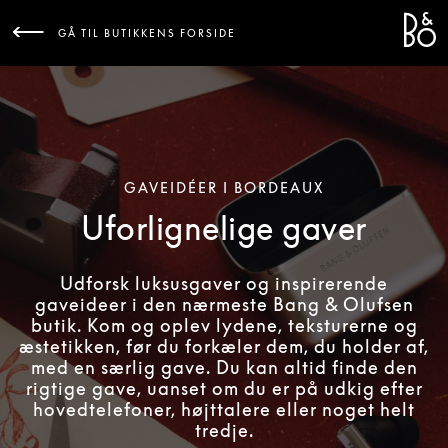
Bang 
L
GÅ TIL BUTIKKENS FORSIDE
GAVEIDÉER I BORDEAUX
Uforlignelige gaver
Udforsk luksusgaver og inspirerende
gaveideer i den nærmeste Bang & Olufsen
butik. Kom og oplev lydene, teksturerne og
æstetikken, før du forkæler dem, du holder af,
med en særlig gave. Du kan altid finde den
rigtige gave, uanset om du er på udkig efter
hovedtelefoner, højttalere eller noget helt
tredje.