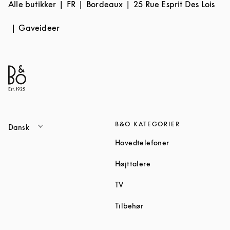
Alle butikker
FR
Bordeaux
25 Rue Esprit Des Lois
Gaveideer
B&O KATEGORIER
Dansk
Link Opens in Ne
Hovedtelefoner
Link Opens in New Tab
Højttalere
Link Opens in New Tab
TV
Link Opens in New Tab
Tilbehør