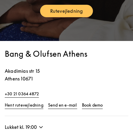
Rutevejledning
Link Opens in New Tab
Bang & Olufsen Athens
Akadimias str 15
Athens
10671
+30 21 0364 4872
Link Opens in New Tab
Link Opens in 
Hent rutevejledning
Send en e-mail
Book demo
Lukket kl.
19:00