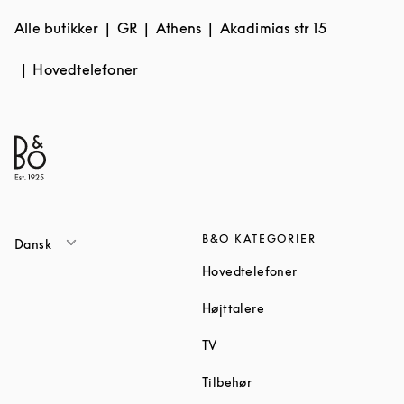
Alle butikker
GR
Athens
Akadimias str 15
Hovedtelefoner
B&O KATEGORIER
Dansk
Link Opens in Ne
Hovedtelefoner
Link Opens in New Tab
Højttalere
Link Opens in New Tab
TV
Link Opens in New Tab
Tilbehør