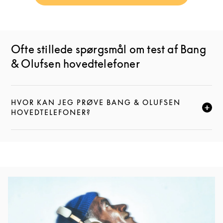
Ofte stillede spørgsmål om test af Bang
& Olufsen hovedtelefoner
HVOR KAN JEG PRØVE BANG & OLUFSEN
KLIK FOR AT UDVIDE DENNE BESKRIVELSE, OG FOR
HOVEDTELEFONER?
Event-billede