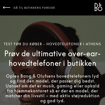
Bang 
L
GÅ TIL BUTIKKENS FORSIDE
TEST FØR DU KØBER - HOVEDTELEFONER I ATHENS
Prøv de ultimative over-ear-
hovedtelefoner i butikken
Oplev Bang & Olufsens hovedtelefoners lyd
og find den model, der passer dig bedst.
Uanset om det er musik, gaming eller opkald
fra hjemmekontoret så er der en model, der
matcher din livsstil – med aktiv støjreduktion
og god lyd.