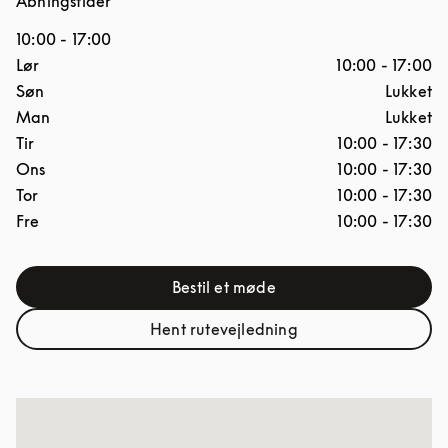
Åbningstider
10:00
-
17:00
Ugedag
Åbningstider
Lør
10:00
-
17:00
Søn
Lukket
Man
Lukket
Tir
10:00
-
17:30
Ons
10:00
-
17:30
Tor
10:00
-
17:30
Fre
10:00
-
17:30
Bestil et møde
Link Opens in New Tab
Hent rutevejledning
Link Opens in New Tab