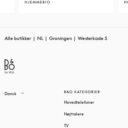
HJEMMEBIO
H
Alle butikker
NL
Groningen
Westerkade 5
B&O KATEGORIER
Dansk
Link Opens in Ne
Hovedtelefoner
Link Opens in New Tab
Højttalere
Link Opens in New Tab
TV