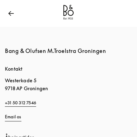
Bang & Olufsen - Exist to Create
Link Opens in New
Bang & Olufsen M.Troelstra Groningen
Kontakt
Westerkade 5
9718 AP
Groningen
+31 50 312 7546
Email os