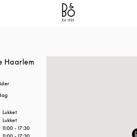
Bang & Olufsen - Exist to Create
Link Opens in New
ee Haarlem
ider
 dag
Åbningstider
Lukket
Lukket
11:00
-
17:30
11:00
-
17:30