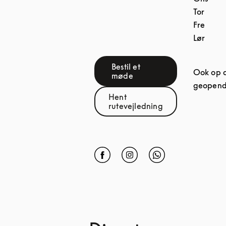
Tor
Fre
Lør
Bestil et
Ook op 
Link Opens in New Tab
møde
geopen
Hent
Link Opens in New Tab
rutevejledning
Click to open Facebook
Link Opens in New Tab
Click to open Instagram
Link Opens in New Tab
Click to open What
Link Opens in 