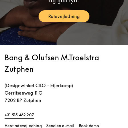
og god lyd.
Rutevejledning
Link Opens in New Tab
Bang & Olufsen M.Troelstra
Zutphen
(Designwinkel CILO - Eijerkamp)
Gerritsenweg 11 G
7202 BP
Zutphen
+31 515 462 207
Link Opens in New Tab
Link Opens in 
Hent rutevejledning
Send en e-mail
Book demo