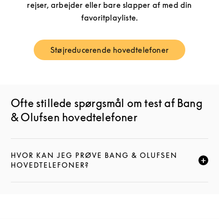
rejser, arbejder eller bare slapper af med din
favoritplayliste.
Støjreducerende hovedtelefoner
Link Opens in New Tab
Ofte stillede spørgsmål om test af Bang
& Olufsen hovedtelefoner
HVOR KAN JEG PRØVE BANG & OLUFSEN
KLIK FOR AT UDVIDE DENNE BESKRIVELSE, OG FOR
HOVEDTELEFONER?