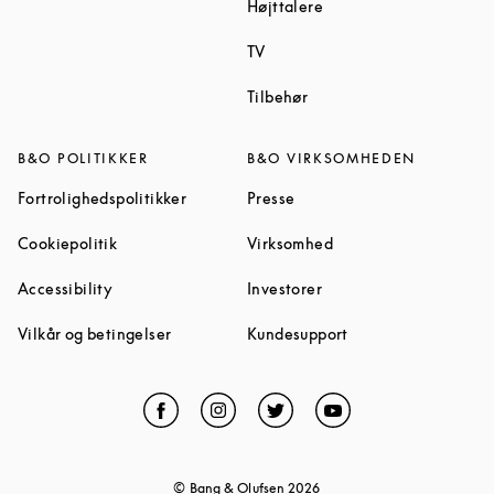
Link Opens in New Tab
Højttalere
Link Opens in New Tab
TV
Link Opens in New Tab
Tilbehør
B&O POLITIKKER
B&O VIRKSOMHEDEN
Link Opens in New Tab
Link Opens in New Tab
Fortrolighedspolitikker
Presse
Link Opens in New Tab
Link Opens in New Ta
Cookiepolitik
Virksomhed
Link Opens in New Tab
Link Opens in New Tab
Accessibility
Investorer
Link Opens in New Tab
Link Opens in New 
Vilkår og betingelser
Kundesupport
Facebook
Link Opens in New Tab
Instagram
Link Opens in New Tab
Twitter
Link Opens in New Tab
YouTube
Link Opens in Ne
© Bang & Olufsen
2026