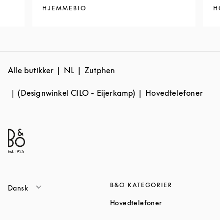
HJEMMEBIO
H
Alle butikker
NL
Zutphen
(Designwinkel CILO - Eijerkamp)
Hovedtelefoner
B&O KATEGORIER
Dansk
Link Opens in Ne
Hovedtelefoner