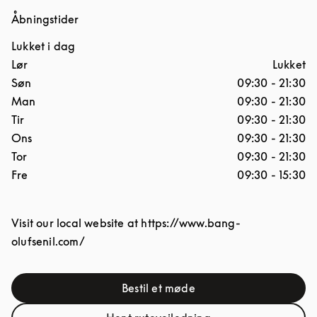
Åbningstider
Lukket i dag
Ugedag
Åbningstider
Lør
Lukket
Søn
09:30
-
21:30
Man
09:30
-
21:30
Tir
09:30
-
21:30
Ons
09:30
-
21:30
Tor
09:30
-
21:30
Fre
09:30
-
15:30
Visit our local website at https://www.bang-
olufsenil.com/
Bestil et møde
Link Opens in New Tab