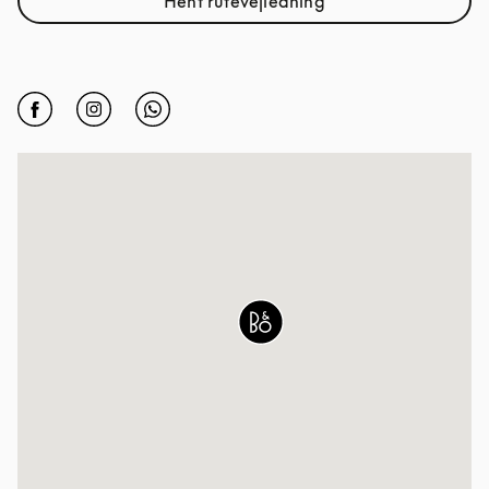
Hent rutevejledning
Link Opens in New Tab
Click to open Facebook
Link Opens in New Tab
Click to open Instagram
Link Opens in New Tab
Click to open Whatsapp
Link Opens in New Tab