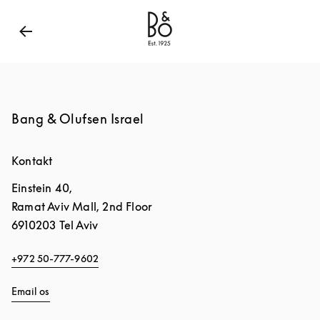
Bang & Olufsen - Exist to Create
Link Opens in New
Bang & Olufsen Israel
Kontakt
Einstein 40,
Ramat Aviv Mall, 2nd Floor
6910203
Tel Aviv
+972 50-777-9602
Email os