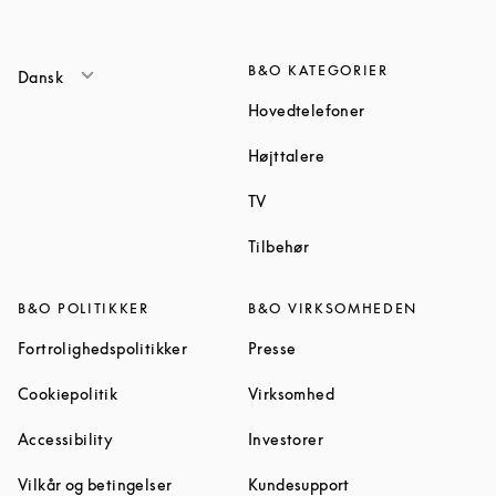
B&O KATEGORIER
Dansk
Link Opens in Ne
Hovedtelefoner
Link Opens in New Tab
Højttalere
Link Opens in New Tab
TV
Link Opens in New Tab
Tilbehør
B&O POLITIKKER
B&O VIRKSOMHEDEN
Link Opens in New Tab
Link Opens in New Tab
Fortrolighedspolitikker
Presse
Link Opens in New Tab
Link Opens in New Ta
Cookiepolitik
Virksomhed
Link Opens in New Tab
Link Opens in New Tab
Accessibility
Investorer
Link Opens in New Tab
Link Opens in New 
Vilkår og betingelser
Kundesupport