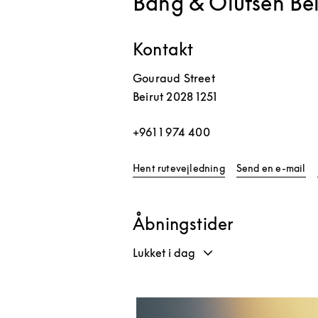
Bang & Olufsen Bei
Kontakt
Gouraud Street
Beirut
2028 1251
+961 1 974 400
Link Opens in New 
Hent rutevejledning
Send en e-mail
Åbningstider
Lukket i dag
Event-billede