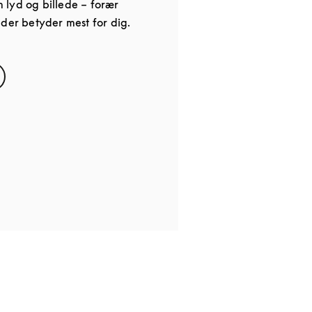
lyd og billede – forær
 der betyder mest for dig.
s in New Tab