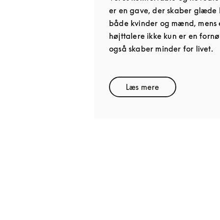
er en gave, der skaber glæde h
både kvinder og mænd, mens 
højttalere ikke kun er en forn
også skaber minder for livet.
Læs mere
Link Opens in New T