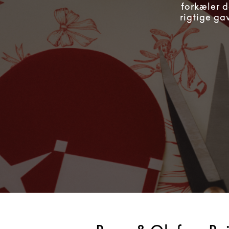
forkæler d
rigtige ga