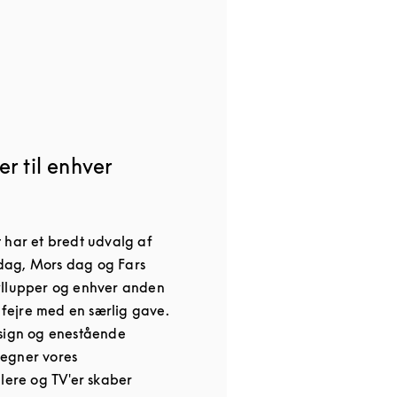
r til enhver
 har et bredt udvalg af
nsdag, Mors dag og Fars
yllupper og enhver anden
l fejre med en særlig gave.
esign og enestående
egner vores
alere og TV'er skaber