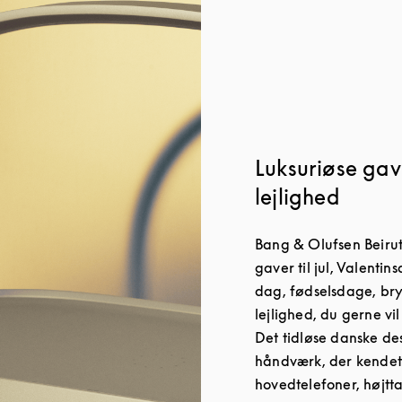
Luksuriøse gave
lejlighed
Bang & Olufsen Beirut
gaver til jul, Valenti
dag, fødselsdage, br
lejlighed, du gerne vi
Det tidløse danske d
håndværk, der kendet
hovedtelefoner, højtt