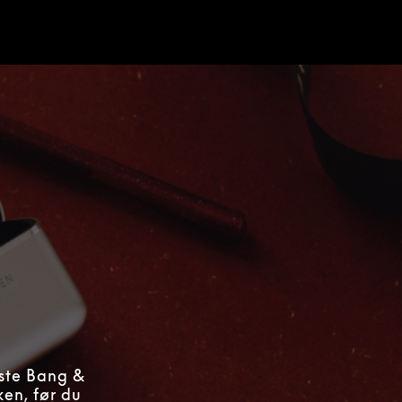
ste Bang &
en, før du