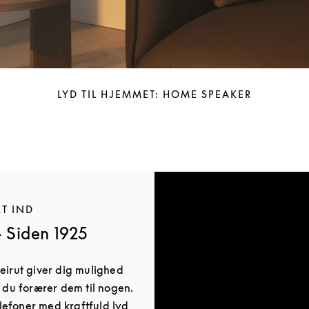
LYD TIL HJEMMET: HOME SPEAKER
KT IND
- Siden 1925
eirut giver dig mulighed
r du forærer dem til nogen.
efoner med kraftfuld lyd