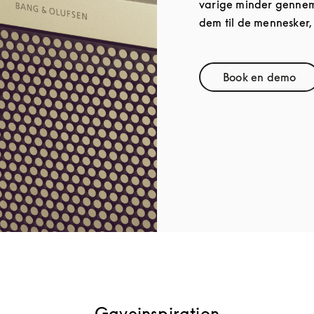
varige minder gennem 
dem til de mennesker,
Book en demo
Link Open
Gaveinspiration