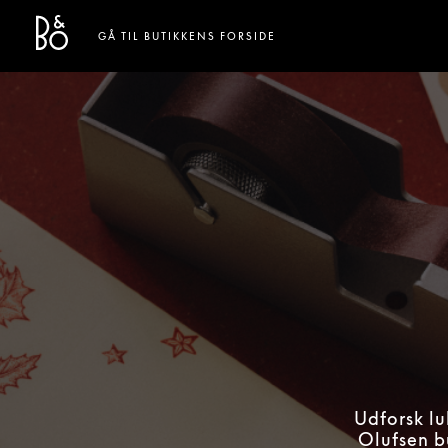
Bang & Olufsen - Exist to Create
Link Opens in New Tab
GÅ TIL BUTIKKENS FORSIDE
Udforsk l
Olufsen b