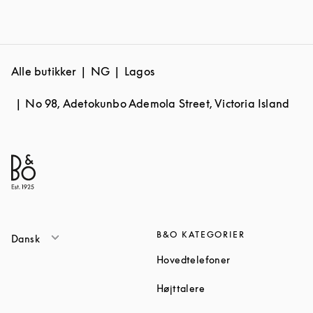
Alle butikker
NG
Lagos
No 98, Adetokunbo Ademola Street, Victoria Island
B&O KATEGORIER
Dansk
Link Opens in Ne
Hovedtelefoner
Link Opens in New Tab
Højttalere