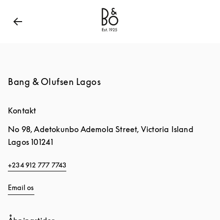
Bang & Olufsen - Exist to Create
Link Opens in New
Bang & Olufsen Lagos
Kontakt
No 98, Adetokunbo Ademola Street, Victoria Island
Lagos
101241
+234 912 777 7743
Email os