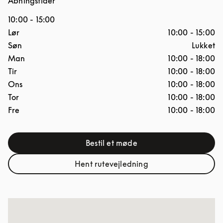
Åbningstider
10:00
-
15:00
Ugedag
Åbningstider
Lør
10:00
-
15:00
Søn
Lukket
Man
10:00
-
18:00
Tir
10:00
-
18:00
Ons
10:00
-
18:00
Tor
10:00
-
18:00
Fre
10:00
-
18:00
Bestil et møde
Link Opens in New Tab
Hent rutevejledning
Link Opens in New Tab