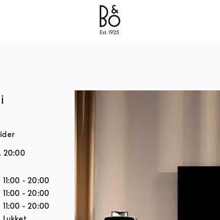
Bang & Olufsen - Exist to Create
Link Opens in New
i
ider
.
20:00
Åbningstider
11:00
-
20:00
11:00
-
20:00
11:00
-
20:00
Lukket