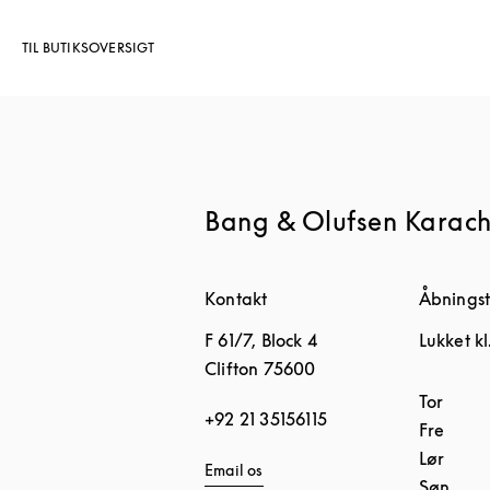
TIL BUTIKSOVERSIGT
Bang & Olufsen Karach
Kontakt
Åbningst
F 61/7, Block 4
Lukket kl
Clifton
75600
Ugedag
Tor
+92 21 35156115
Fre
Lør
Email os
Søn