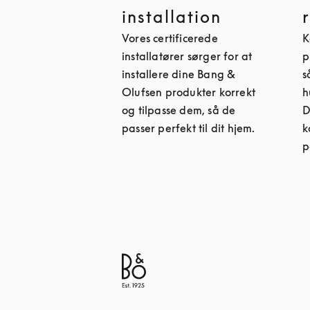
installation
Vores certificerede
K
installatører sørger for at
p
installere dine Bang &
s
Olufsen produkter korrekt
h
og tilpasse dem, så de
D
passer perfekt til dit hjem.
k
p