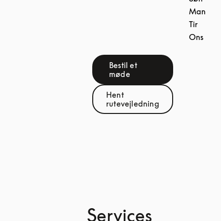
Man
Tir
Ons
Bestil et
Link Opens in New Tab
møde
Hent
Link Opens in New Tab
rutevejledning
Services