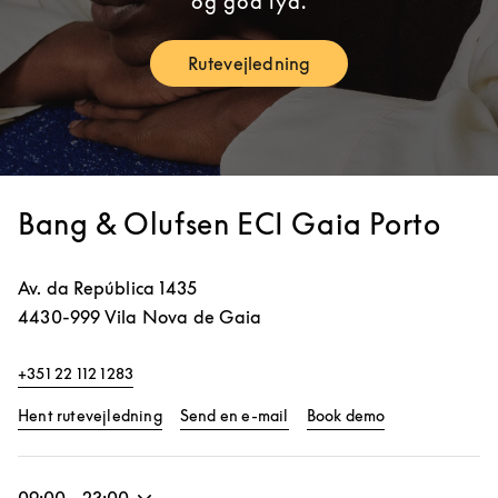
og god lyd.
Rutevejledning
Link Opens in New Tab
Bang & Olufsen ECI Gaia Porto
Av. da República 1435
4430-999
Vila Nova de Gaia
+351 22 112 1283
Link Opens in New Tab
Link Opens in 
Hent rutevejledning
Send en e-mail
Book demo