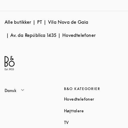
Alle butikker
PT
Vila Nova de Gaia
Av. da República 1435
Hovedtelefoner
B&O KATEGORIER
Dansk
Link Opens in Ne
Hovedtelefoner
Link Opens in New Tab
Højttalere
Link Opens in New Tab
TV