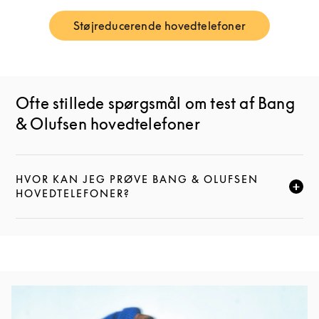
Støjreducerende hovedtelefoner
Link Opens in New Tab
Ofte stillede spørgsmål om test af Bang
& Olufsen hovedtelefoner
HVOR KAN JEG PRØVE BANG & OLUFSEN
KLIK FOR AT UDVIDE DENNE BESKRIVELSE, OG FOR
HOVEDTELEFONER?
Event-billede