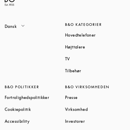
B&O KATEGORIER
Dansk
Link Opens in Ne
Hovedtelefoner
Link Opens in New Tab
Højttalere
Link Opens in New Tab
TV
Link Opens in New Tab
Tilbehør
B&O POLITIKKER
B&O VIRKSOMHEDEN
Link Opens in New Tab
Link Opens in New Tab
Fortrolighedspolitikker
Presse
Link Opens in New Tab
Link Opens in New Ta
Cookiepolitik
Virksomhed
Link Opens in New Tab
Link Opens in New Tab
Accessibility
Investorer