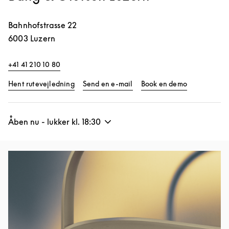
Bahnhofstrasse 22
6003
Luzern
+41 41 210 10 80
Link Opens in New Tab
Link Opens 
Hent rutevejledning
Send en e-mail
Book en demo
Åben nu - lukker kl.
18:30
Event-billede