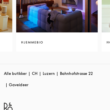
HJEMMEBIO
H
Alle butikker
CH
Luzern
Bahnhofstrasse 22
Gaveideer