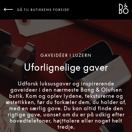
Bang 
L
GÅ TIL BUTIKKENS FORSIDE
GAVEIDÉER I LUZERN
Uforlignelige gaver
Udforsk luksusgaver og inspirerende
gaveideer i den nærmeste Bang & Olufsen
butik. Kom og oplev lydene, teksturerne og
æstetikken, før du forkæler dem, du holder af,
med en særlig gave. Du kan altid finde den
rigtige gave, uanset om du er på udkig efter
hovedtelefoner, højttalere eller noget helt
tredje.