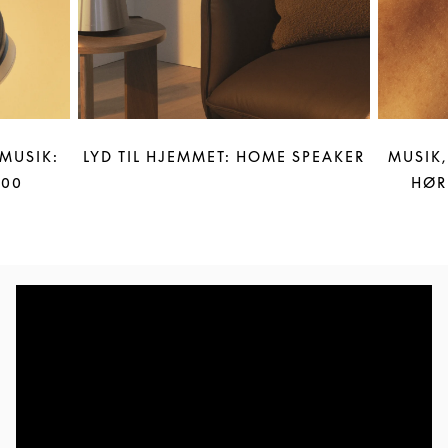
MUSIK:
LYD TIL HJEMMET: HOME SPEAKER
MUSIK,
100
HØR