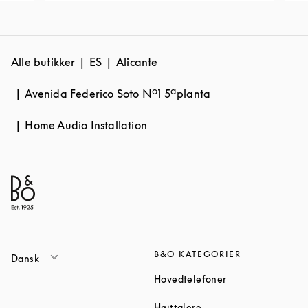
Alle butikker
ES
Alicante
Avenida Federico Soto Nº1 5ªplanta
Home Audio Installation
B&O KATEGORIER
Dansk
Link Opens in Ne
Hovedtelefoner
Link Opens in New Tab
Højttalere