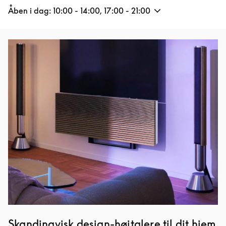
Åben i dag:
10:00
-
14:00
,
17:00
-
21:00
Event-billede
Skandinavisk design-højtalere til dit hjem