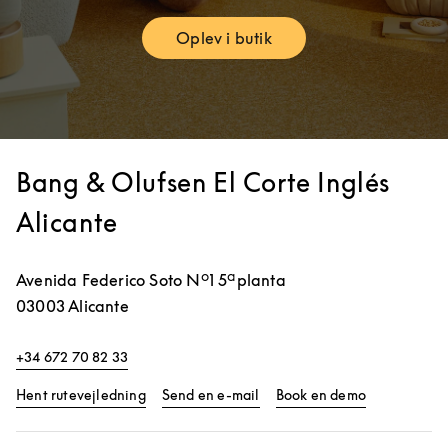
Oplev i butik
Link Opens in New Tab
Bang & Olufsen El Corte Inglés
Alicante
Avenida Federico Soto Nº1 5ªplanta
03003
Alicante
+34 672 70 82 33
Link Opens in New Tab
Link Opens 
Hent rutevejledning
Send en e-mail
Book en demo