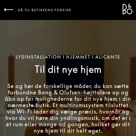
Bang 
L
GÅ TIL BUTIKKENS FORSIDE
LYDINSTALLATION I HJEMMET I ALICANTE
Til dit nye hjem
Se og hør de forskellige måder, du kan sætte
forbundne Bang & Olufsen-højttalere op og
åbn op for mulighederne for dit nye hjem i din
nærmeste butik. Et multirumssystem tilsluttet
via Wi-Fi lader dig vælge præcis, hvornår og
hvor du vil høre din yndlingsmusik, om det er i
ét rum eller mange ad gangen, hvilket gør dit
nye hjem til dit helt eget.