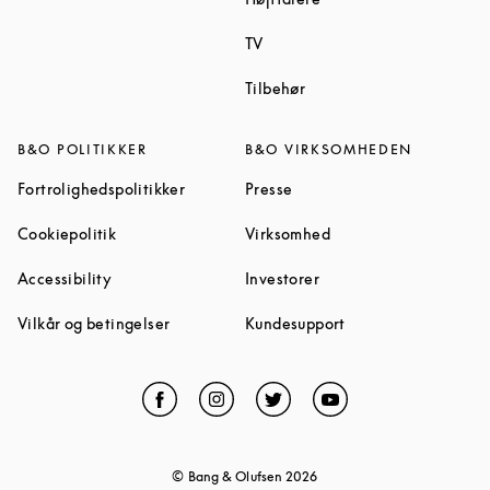
Link Opens in New Tab
TV
Link Opens in New Tab
Tilbehør
B&O POLITIKKER
B&O VIRKSOMHEDEN
Link Opens in New Tab
Link Opens in New Tab
Fortrolighedspolitikker
Presse
Link Opens in New Tab
Link Opens in New Ta
Cookiepolitik
Virksomhed
Link Opens in New Tab
Link Opens in New Tab
Accessibility
Investorer
Link Opens in New Tab
Link Opens in New 
Vilkår og betingelser
Kundesupport
Facebook
Link Opens in New Tab
Instagram
Link Opens in New Tab
Twitter
Link Opens in New Tab
YouTube
Link Opens in Ne
© Bang & Olufsen
2026