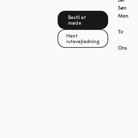
Søn
Man
Bestil et
Link Opens in New Tab
møde
Tir
Hent
Link Opens in New Tab
rutevejledning
Ons