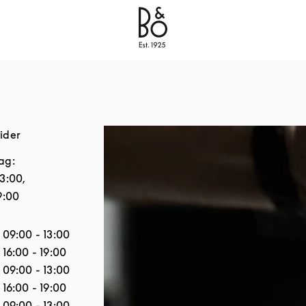
Bang & Olufsen - Exist to Create
Link Opens in New
ider
ag:
13:00
,
9:00
Åbningstider
09:00
-
13:00
16:00
-
19:00
09:00
-
13:00
16:00
-
19:00
09:00
-
13:00