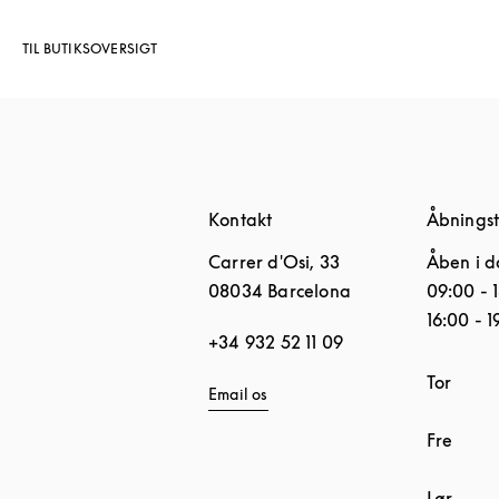
TIL BUTIKSOVERSIGT
Kontakt
Åbningst
Carrer d'Osi, 33
Åben i d
08034
Barcelona
09:00
-
16:00
-
1
+34 932 52 11 09
Ugedag
Tor
Email os
Fre
Lør