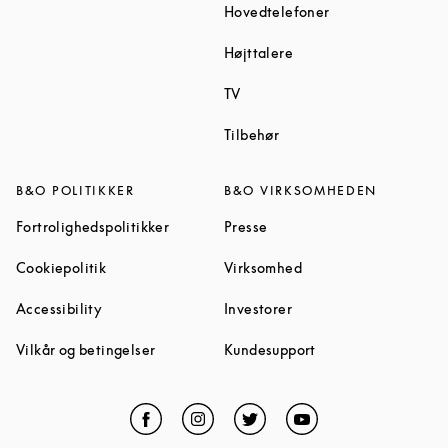
Link Opens in Ne
Hovedtelefoner
Link Opens in New Tab
Højttalere
Link Opens in New Tab
TV
Link Opens in New Tab
Tilbehør
B&O POLITIKKER
B&O VIRKSOMHEDEN
Link Opens in New Tab
Link Opens in New Tab
Fortrolighedspolitikker
Presse
Link Opens in New Tab
Link Opens in New Ta
Cookiepolitik
Virksomhed
Link Opens in New Tab
Link Opens in New Tab
Accessibility
Investorer
Link Opens in New Tab
Link Opens in New 
Vilkår og betingelser
Kundesupport
Facebook
Link Opens in New Tab
Instagram
Link Opens in New Tab
Twitter
Link Opens in New Tab
YouTube
Link Opens in Ne