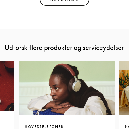
Link Opens in New Tab
Udforsk flere produkter og serviceydelser
HOVEDTELEFONER
H