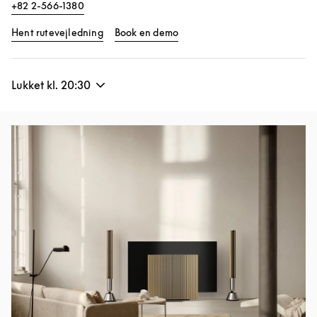
+82 2-566-1380
Link Opens in New Tab
Link Opens in New Tab
Hent rutevejledning
Book en demo
Lukket kl.
20:30
Event-billede