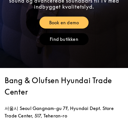
sound og avancerede soundbars til TV med
indbygget kvalitetslyd.
Book en demo
Link Opens in New Tab
Find butikken
Link Opens in New Tab
Bang & Olufsen Hyundai Trade
Center
서울시
Seoul
Gangnam-gu
7F, Hyundai Dept. Store
Trade Center, 517, Teheran-ro