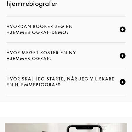
hjemmebiografer
HVORDAN BOOKER JEG EN
KLIK FOR AT UDVIDE DENNE BESKRIVELSE, OG FOR
HJEMMEBIOGRAF-DEMO?
HVOR MEGET KOSTER EN NY
KLIK FOR AT UDVIDE DENNE BESKRIVELSE, OG FOR
HJEMMEBIOGRAF?
HVOR SKAL JEG STARTE, NÅR JEG VIL SKABE
KLIK FOR AT UDVIDE DENNE BESKRIVELSE, OG FOR
EN HJEMMEBIOGRAF?
Event-billede