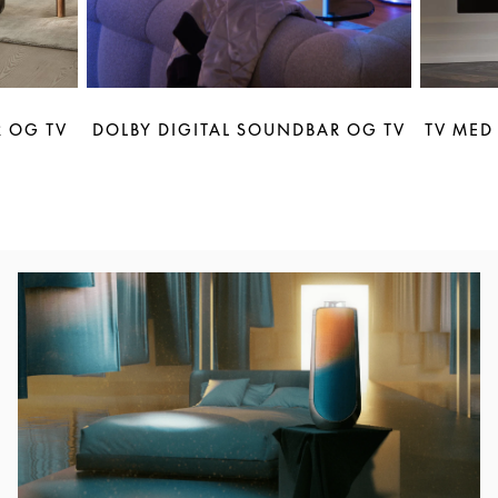
 OG TV
DOLBY DIGITAL SOUNDBAR OG TV
TV MED
Event-billede