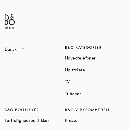
B&O KATEGORIER
Dansk
Link Opens in Ne
Hovedtelefoner
Link Opens in New Tab
Højttalere
Link Opens in New Tab
TV
Link Opens in New Tab
Tilbehør
B&O POLITIKKER
B&O VIRKSOMHEDEN
Link Opens in New Tab
Link Opens in New Tab
Fortrolighedspolitikker
Presse