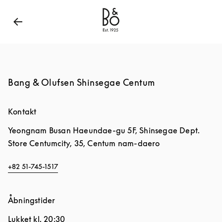
Bang & Olufsen - Exist to Create
Link Opens in New
Bang & Olufsen Shinsegae Centum
Kontakt
Yeongnam
Busan
Haeundae-gu
5F, Shinsegae Dept.
Store Centumcity, 35, Centum nam-daero
+82 51-745-1517
Åbningstider
Lukket kl.
20:30