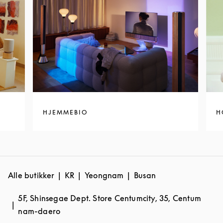
HJEMMEBIO
H
Alle butikker
KR
Yeongnam
Busan
5F, Shinsegae Dept. Store Centumcity, 35, Centum
nam-daero