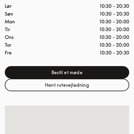
Ugedag
Åbningstider
Lør
10:30
-
20:30
Søn
10:30
-
20:30
Man
10:30
-
20:00
Tir
10:30
-
20:00
Ons
10:30
-
20:00
Tor
10:30
-
20:00
Fre
10:30
-
20:30
Bestil et møde
Link Opens in New Tab
Hent rutevejledning
Link Opens in New Tab