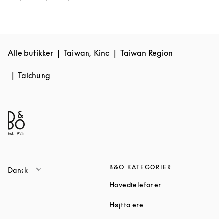
Alle butikker
Taiwan, Kina
Taiwan Region
Taichung
B&O KATEGORIER
Dansk
Link Opens in Ne
Hovedtelefoner
Link Opens in New Tab
Højttalere