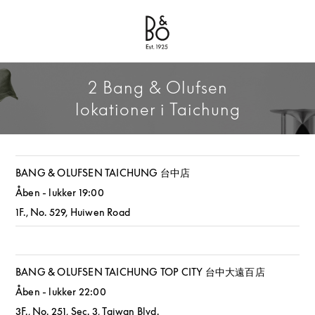
Bang & Olufsen - Exist to Create
Link Opens in New Tab
2 Bang & Olufsen
lokationer i Taichung
BANG & OLUFSEN TAICHUNG 台中店
Åben - lukker
19:00
1F., No. 529, Huiwen Road
BANG & OLUFSEN TAICHUNG TOP CITY 台中大遠百店
Åben - lukker
22:00
3F., No. 251, Sec. 3, Taiwan Blvd.