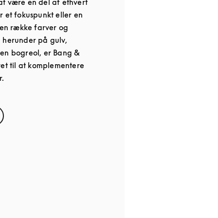
l at være en del af ethvert
 et fokuspunkt eller en
 en række farver og
 herunder på gulv,
 en bogreol, er Bang &
vet til at komplementere
r.
s in New Tab