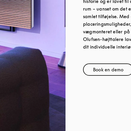
historie og er lavet ti
rum – uanset om det er
samlet tilføjelse. Med
placeringsmuligheder,
vægmonteret eller på
Olufsen-højttalere la
dit individuelle interiø
Book en demo
Link Open