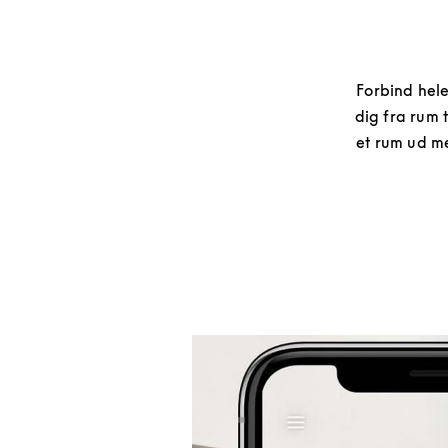
Forbind hele
dig fra rum t
et rum ud me
Event-billede