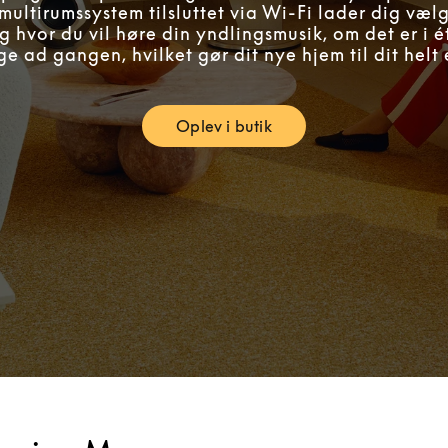
 multirumssystem tilsluttet via Wi-Fi lader dig væl
 hvor du vil høre din yndlingsmusik, om det er i é
e ad gangen, hvilket gør dit nye hjem til dit helt 
Oplev i butik
Link Opens in New Tab