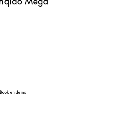
anqiao Mega
Tab
Link Opens in New Tab
Book en demo