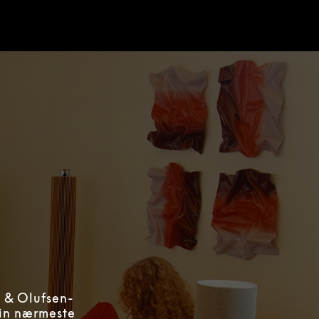
g & Olufsen-
din nærmeste