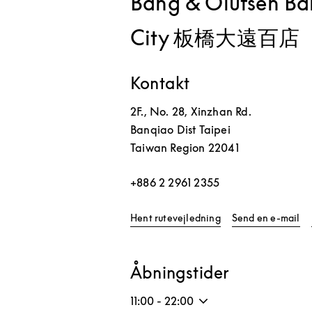
Bang & Olufsen B
City 板橋大遠百店
Kontakt
2F., No. 28, Xinzhan Rd.
Banqiao Dist
Taipei
Taiwan Region
22041
+886 2 2961 2355
Link Opens in New 
Hent rutevejledning
Send en e-mail
Åbningstider
11:00
-
22:00