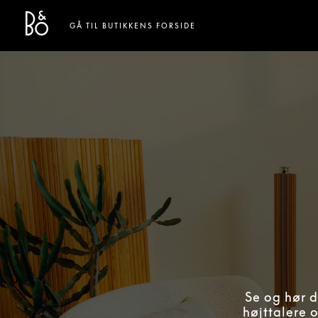
Bang & Olufsen - Exist to Create
Link Opens in New Tab
GÅ TIL BUTIKKENS FORSIDE
Se og hør d
højttalere 