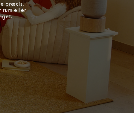
ge præcis,
t rum eller
eget.