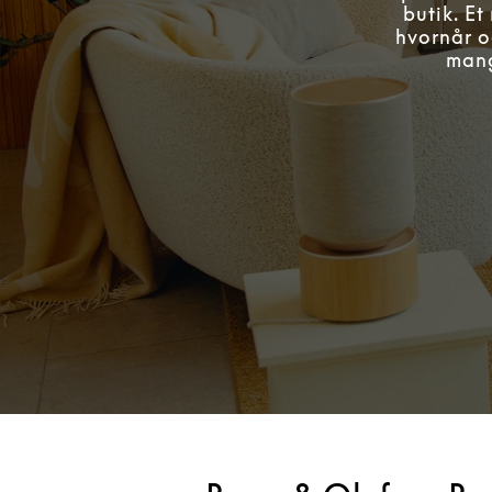
butik. Et
hvornår og
mang