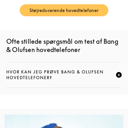
Støjreducerende hovedtelefoner
Link Opens in New Tab
Ofte stillede spørgsmål om test af Bang
& Olufsen hovedtelefoner
HVOR KAN JEG PRØVE BANG & OLUFSEN
KLIK FOR AT UDVIDE DENNE BESKRIVELSE, OG FOR
HOVEDTELEFONER?
Event-billede