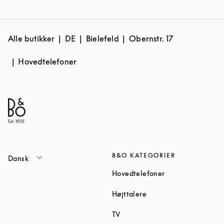
Alle butikker
DE
Bielefeld
Obernstr. 17
Hovedtelefoner
B&O KATEGORIER
Dansk
Link Opens in Ne
Hovedtelefoner
Link Opens in New Tab
Højttalere
Link Opens in New Tab
TV