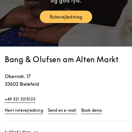
og god lyd.
Rutevejledning
Link Opens in New Tab
Bang & Olufsen am Alten Markt
Obernstr. 17
33602
Bielefeld
+49 521 5215123
Link Opens in New Tab
Link Opens in 
Hent rutevejledning
Send en e-mail
Book demo