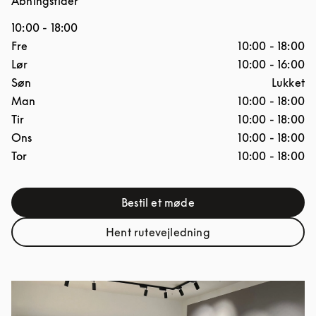
Åbningstider
10:00
-
18:00
Ugedag
Åbningstider
Fre
10:00
-
18:00
Lør
10:00
-
16:00
Søn
Lukket
Man
10:00
-
18:00
Tir
10:00
-
18:00
Ons
10:00
-
18:00
Tor
10:00
-
18:00
Bestil et møde
Link Opens in New Tab
Hent rutevejledning
Link Opens in New Tab