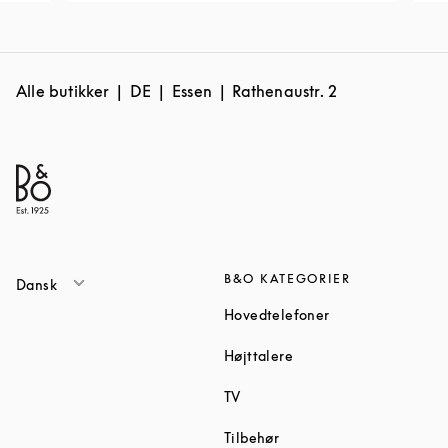
Alle butikker
DE
Essen
Rathenaustr. 2
B&O KATEGORIER
Dansk
Link Opens in Ne
Hovedtelefoner
Link Opens in New Tab
Højttalere
Link Opens in New Tab
TV
Link Opens in New Tab
Tilbehør