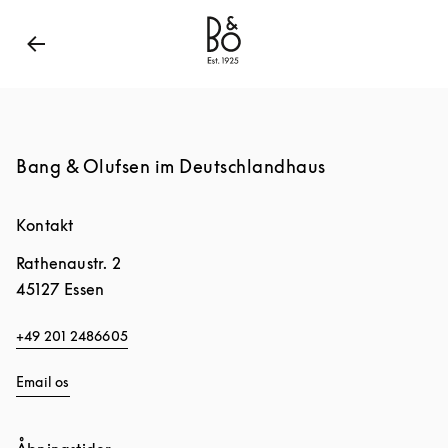
Bang & Olufsen - Exist to Create
Link Opens in New
Bang & Olufsen im Deutschlandhaus
Kontakt
Rathenaustr. 2
45127
Essen
+49 201 2486605
Email os