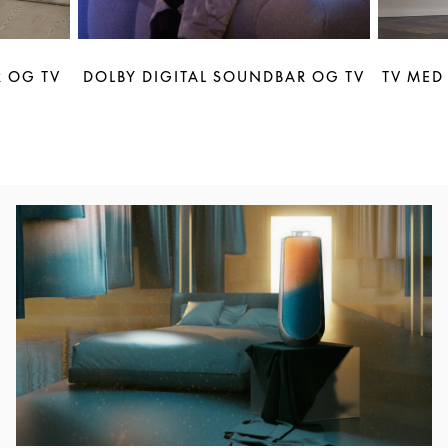
 OG TV
DOLBY DIGITAL SOUNDBAR OG TV
TV MED
Event-billede