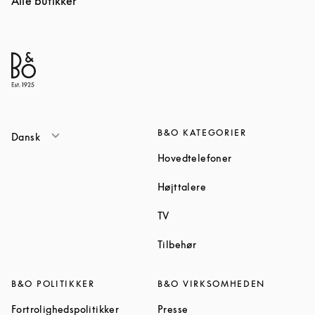
Alle butikker
B&O KATEGORIER
Dansk
Link Opens in Ne
Hovedtelefoner
Link Opens in New Tab
Højttalere
Link Opens in New Tab
TV
Link Opens in New Tab
Tilbehør
B&O POLITIKKER
B&O VIRKSOMHEDEN
Link Opens in New Tab
Link Opens in New Tab
Fortrolighedspolitikker
Presse