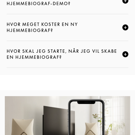
KLIK FOR AT UDVIDE DENNE BESKRIVELSE, OG FOR
HJEMMEBIOGRAF-DEMO?
HVOR MEGET KOSTER EN NY
KLIK FOR AT UDVIDE DENNE BESKRIVELSE, OG FOR
HJEMMEBIOGRAF?
HVOR SKAL JEG STARTE, NÅR JEG VIL SKABE
KLIK FOR AT UDVIDE DENNE BESKRIVELSE, OG FOR
EN HJEMMEBIOGRAF?
Event-billede