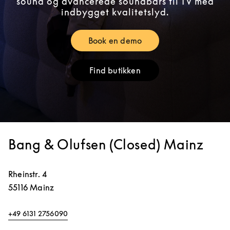
sound og avancerede soundbars til TV med
indbygget kvalitetslyd.
Book en demo
Link Opens in New Tab
Find butikken
Link Opens in New Tab
Bang & Olufsen (Closed) Mainz
Rheinstr. 4
55116
Mainz
+49 6131 2756090