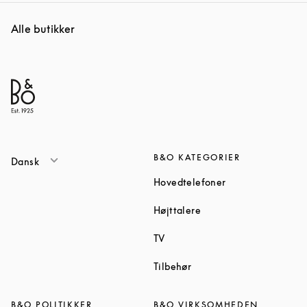
Alle butikker
B&O KATEGORIER
Dansk
Link Opens in Ne
Hovedtelefoner
Link Opens in New Tab
Højttalere
Link Opens in New Tab
TV
Link Opens in New Tab
Tilbehør
B&O POLITIKKER
B&O VIRKSOMHEDEN