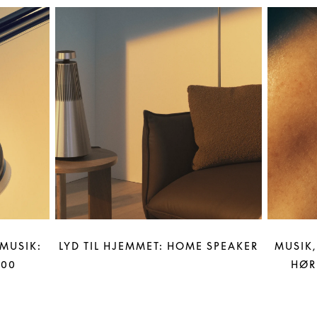
MUSIK:
LYD TIL HJEMMET: HOME SPEAKER
MUSIK,
100
HØR