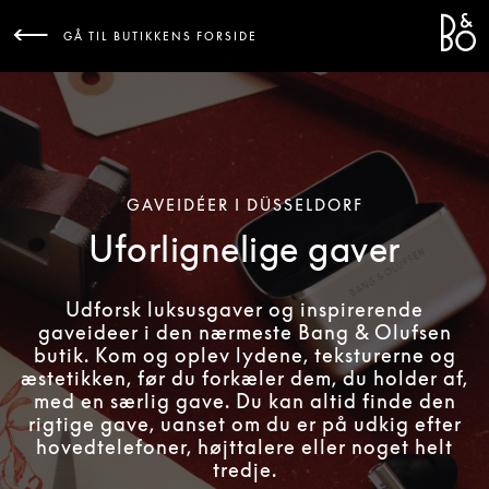
Bang 
L
GÅ TIL BUTIKKENS FORSIDE
GAVEIDÉER I DÜSSELDORF
Uforlignelige gaver
Udforsk luksusgaver og inspirerende
gaveideer i den nærmeste Bang & Olufsen
butik. Kom og oplev lydene, teksturerne og
æstetikken, før du forkæler dem, du holder af,
med en særlig gave. Du kan altid finde den
rigtige gave, uanset om du er på udkig efter
hovedtelefoner, højttalere eller noget helt
tredje.