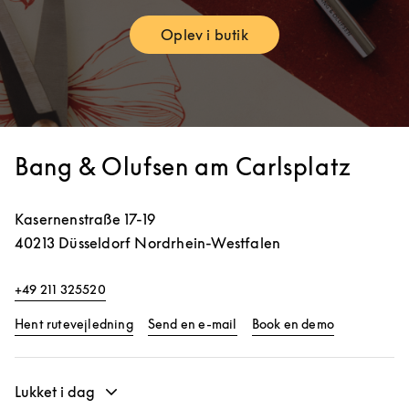
Oplev i butik
Link Opens in New Tab
Bang & Olufsen am Carlsplatz
Kasernenstraße 17-19
40213
Düsseldorf
Nordrhein-Westfalen
+49 211 325520
Link Opens in New Tab
Link Opens 
Hent rutevejledning
Send en e-mail
Book en demo
Lukket i dag