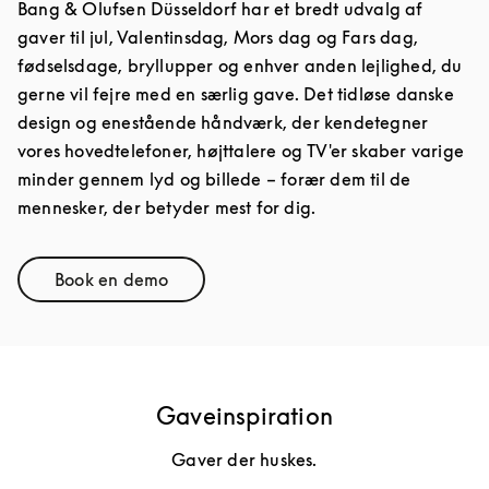
Bang & Olufsen Düsseldorf har et bredt udvalg af
gaver til jul, Valentinsdag, Mors dag og Fars dag,
fødselsdage, bryllupper og enhver anden lejlighed, du
gerne vil fejre med en særlig gave. Det tidløse danske
design og enestående håndværk, der kendetegner
vores hovedtelefoner, højttalere og TV'er skaber varige
minder gennem lyd og billede – forær dem til de
mennesker, der betyder mest for dig.
Book en demo
Link Opens in New Tab
Gaveinspiration
Gaver der huskes.