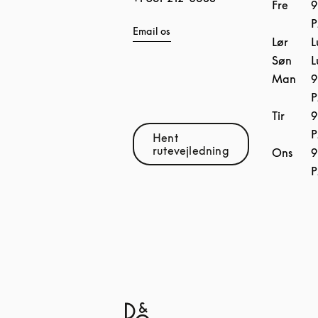
Fre
9
Email os
Lør
L
Søn
L
Man
9
Tir
9
Hent
Link Opens in New Tab
rutevejledning
Ons
9