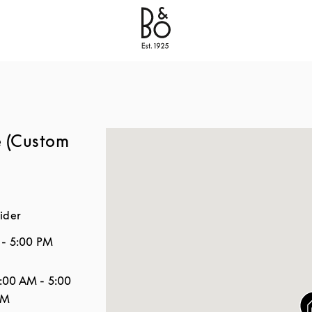
Bang & Olufsen - Exist to Create
Link Opens in New
e (Custom
ider
-
5:00 PM
Åbningstider
:00 AM
-
5:00
PM