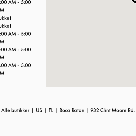
:00 AM
-
5:00
PM
ukket
ukket
:00 AM
-
5:00
PM
:00 AM
-
5:00
PM
:00 AM
-
5:00
PM
Alle butikker
US
FL
Boca Raton
932 Clint Moore Rd.