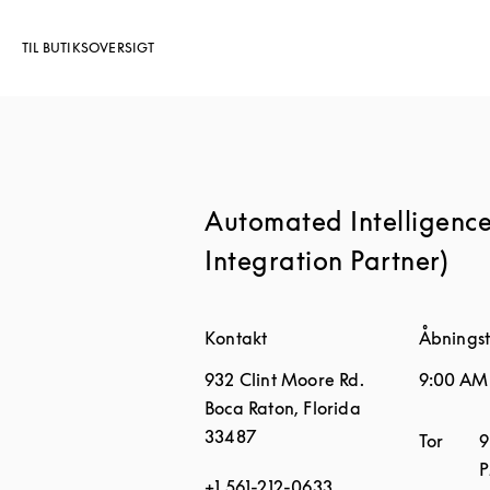
TIL BUTIKSOVERSIGT
Automated Intelligenc
Integration Partner)
Kontakt
Åbningst
932 Clint Moore Rd.
9:00 AM
Boca Raton
,
Florida
33487
Ugedag
Tor
9
+1 561-212-0633