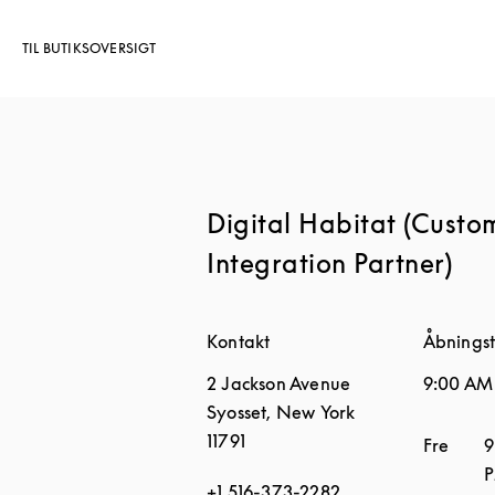
TIL BUTIKSOVERSIGT
Digital Habitat (Custo
Integration Partner)
Kontakt
Åbningst
2 Jackson Avenue
9:00 AM
Syosset
,
New York
11791
Ugedag
Fre
9
+1 516-373-2282