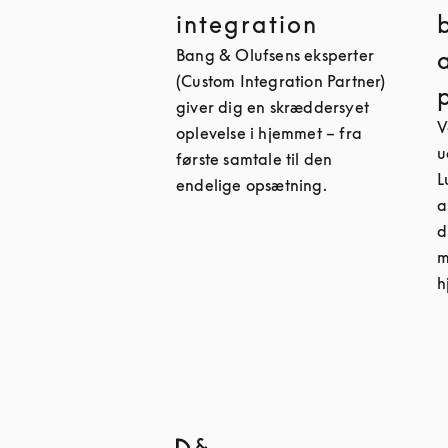
integration
Bang & Olufsens eksperter
(Custom Integration Partner)
giver dig en skræddersyet
V
oplevelse i hjemmet – fra
u
første samtale til den
L
endelige opsætning.
a
d
m
h