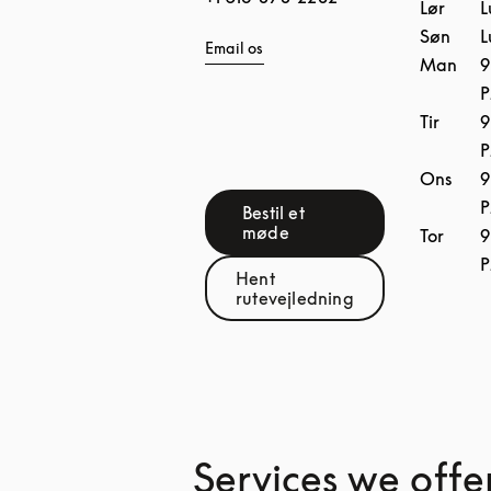
Lør
L
Søn
L
Email os
Man
9
Tir
9
Ons
9
Bestil et
Link Opens in New Tab
møde
Tor
9
Hent
Link Opens in New Tab
rutevejledning
Services we offe