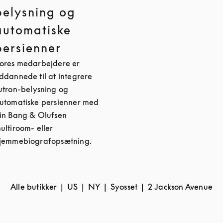
belysning og
automatiske
persienner
ores medarbejdere er
ddannede til at integrere
utron-belysning og
utomatiske persienner med
in Bang & Olufsen
ultiroom- eller
jemmebiografopsætning.
Alle butikker
US
NY
Syosset
2 Jackson Avenue