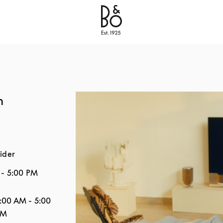
Bang & Olufsen - Exist to Create
Link Opens in New
m
ider
-
5:00 PM
Åbningstider
:00 AM
-
5:00
PM