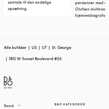
samtale til den endelige
persienner med di
opsætning.
Olufsen multiroom-
hjemmebiografops
Alle butikker
US
UT
St. George
1812 W Sunset Boulevard #26
B&O KATEGORIER
Dansk