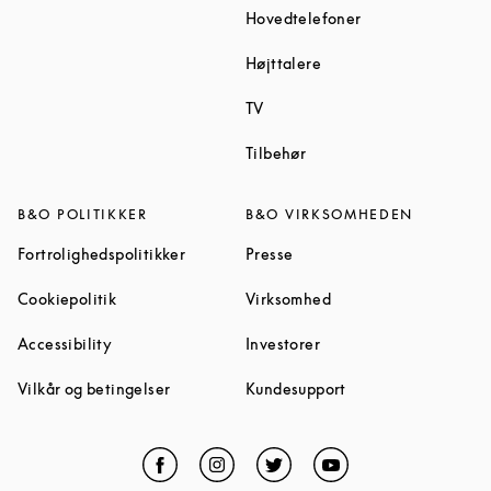
Link Opens in Ne
Hovedtelefoner
Link Opens in New Tab
Højttalere
Link Opens in New Tab
TV
Link Opens in New Tab
Tilbehør
B&O POLITIKKER
B&O VIRKSOMHEDEN
Link Opens in New Tab
Link Opens in New Tab
Fortrolighedspolitikker
Presse
Link Opens in New Tab
Link Opens in New Ta
Cookiepolitik
Virksomhed
Link Opens in New Tab
Link Opens in New Tab
Accessibility
Investorer
Link Opens in New Tab
Link Opens in New 
Vilkår og betingelser
Kundesupport
Facebook
Link Opens in New Tab
Instagram
Link Opens in New Tab
Twitter
Link Opens in New Tab
YouTube
Link Opens in Ne