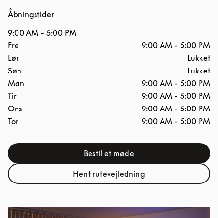
Åbningstider
9:00 AM
-
5:00 PM
Ugedag
Åbningstider
Fre
9:00 AM
-
5:00 PM
Lør
Lukket
Søn
Lukket
Man
9:00 AM
-
5:00 PM
Tir
9:00 AM
-
5:00 PM
Ons
9:00 AM
-
5:00 PM
Tor
9:00 AM
-
5:00 PM
Bestil et møde
Link Opens in New Tab
Hent rutevejledning
Link Opens in New Tab