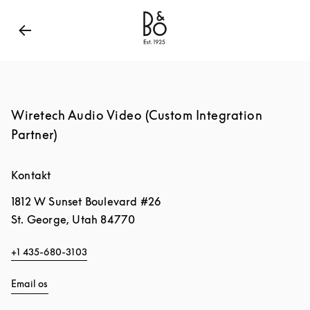
Bang & Olufsen - Exist to Create
Link Opens in New
Wiretech Audio Video (Custom Integration
Partner)
Kontakt
1812 W Sunset Boulevard #26
St. George
,
Utah
84770
+1 435-680-3103
Email os