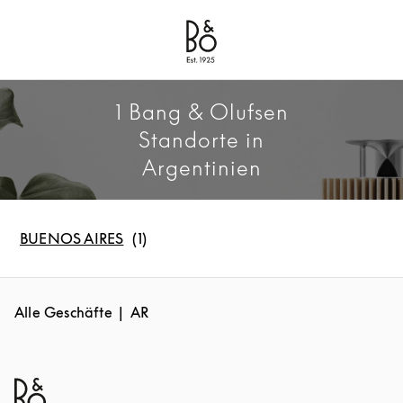
Bang & Olufsen - Exist to Create
Link Opens in New Tab
1 Bang & Olufsen
Standorte in
Argentinien
BUENOS AIRES
Alle Geschäfte
AR