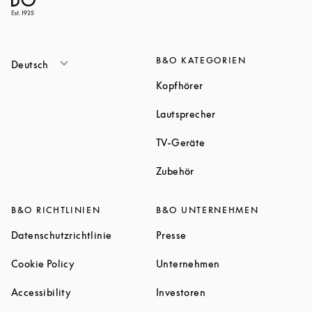
B&O KATEGORIEN
Deutsch
Link Opens in New Tab
Kopfhörer
Link Opens in New T
Lautsprecher
Link Opens in New Tab
TV-Geräte
Link Opens in New Tab
Zubehör
B&O RICHTLINIEN
B&O UNTERNEHMEN
Link Opens in New Tab
Link Opens in New Tab
Datenschutzrichtlinie
Presse
Link Opens in New Tab
Link Opens in New 
Cookie Policy
Unternehmen
Link Opens in New Tab
Link Opens in New Tab
Accessibility
Investoren