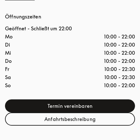
Öffnungszeiten
Geöffnet
- Schließt um
22:00
Wochentag
Stunden
Mo
10:00
-
22:00
Di
10:00
-
22:00
Mi
10:00
-
22:00
Do
10:00
-
22:00
Fr
10:00
-
22:30
Sa
10:00
-
22:30
So
10:00
-
22:00
Termin vereinbaren
Link Opens in New Tab
Anfahrtsbeschreibung
Link Opens in New Tab