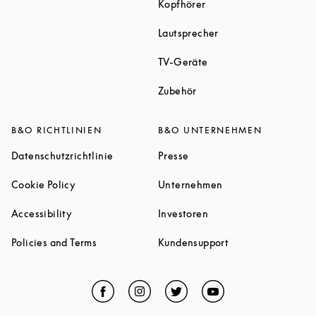
Link Opens in New Tab
Kopfhörer
Link Opens in New T
Lautsprecher
Link Opens in New Tab
TV-Geräte
Link Opens in New Tab
Zubehör
B&O RICHTLINIEN
B&O UNTERNEHMEN
Link Opens in New Tab
Link Opens in New Tab
Datenschutzrichtlinie
Presse
Link Opens in New Tab
Link Opens in New 
Cookie Policy
Unternehmen
Link Opens in New Tab
Link Opens in New Tab
Accessibility
Investoren
Link Opens in New Tab
Link Opens in New
Policies and Terms
Kundensupport
Facebook
Link Opens in New Tab
Instagram
Link Opens in New Tab
Twitter
Link Opens in New Tab
YouTube
Link Opens in Ne