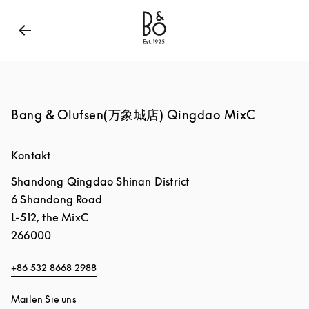
Bang & Olufsen - Exist to Create
Link Opens in New
Bang & Olufsen(万象城店) Qingdao MixC
Kontakt
Shandong
Qingdao
Shinan District
6 Shandong Road
L-512, the MixC
266000
+86 532 8668 2988
Mailen Sie uns