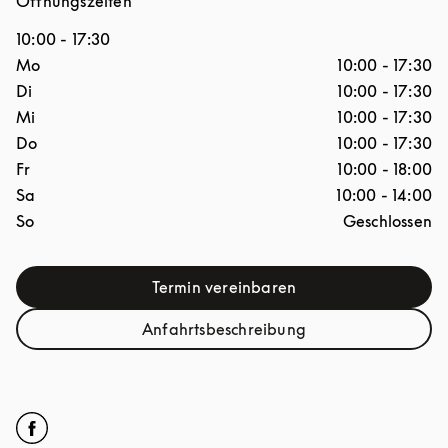
Öffnungszeiten
10:00
-
17:30
Wochentag
Stunden
Mo
10:00
-
17:30
Di
10:00
-
17:30
Mi
10:00
-
17:30
Do
10:00
-
17:30
Fr
10:00
-
18:00
Sa
10:00
-
14:00
So
Geschlossen
Termin vereinbaren
Link Opens in New Tab
Anfahrtsbeschreibung
Link Opens in New Tab
Click to open Facebook
Link Opens in New Tab