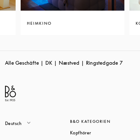
HEIMKINO
K
Alle Geschäfte
DK
Næstved
Ringstedgade 7
B&O KATEGORIEN
Deutsch
Link Opens in New Tab
Kopfhörer