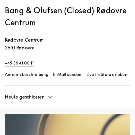
Bang & Olufsen (Closed) Rødovre
Centrum
Rødovre Centrum
2610
Rødovre
+45 36 41 00 11
Link Opens in New Tab
Lin
Anfahrtsbeschreibung
E-Mail senden
Live im Store erleben
Heute geschlossen
Eventbild