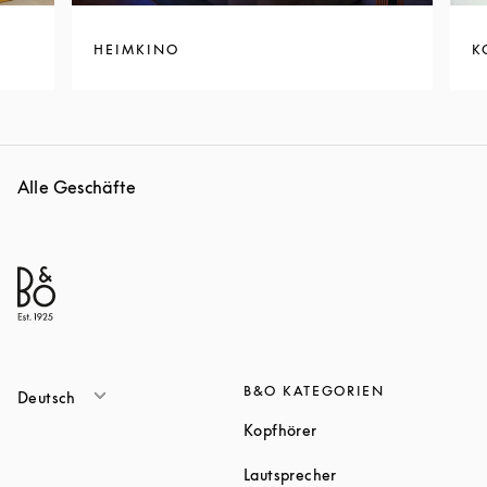
HEIMKINO
K
Alle Geschäfte
B&O KATEGORIEN
Deutsch
Link Opens in New Tab
Kopfhörer
Link Opens in New T
Lautsprecher