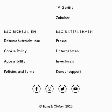
Link Opens in New Tab
TV-Geräte
Link Opens in New Tab
Zubehör
B&O RICHTLINIEN
B&O UNTERNEHMEN
Link Opens in New Tab
Link Opens in New Tab
Datenschutzrichtlinie
Presse
Link Opens in New Tab
Link Opens in New 
Cookie Policy
Unternehmen
Link Opens in New Tab
Link Opens in New Tab
Accessibility
Investoren
Link Opens in New Tab
Link Opens in New
Policies and Terms
Kundensupport
Facebook
Link Opens in New Tab
Instagram
Link Opens in New Tab
Twitter
Link Opens in New Tab
YouTube
Link Opens in Ne
© Bang & Olufsen
2026