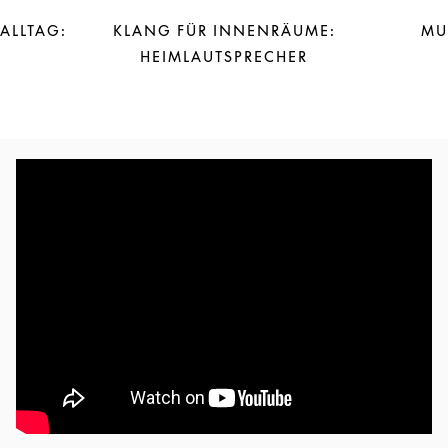
 ALLTAG:
KLANG FÜR INNENRÄUME:
MU
HEIMLAUTSPRECHER