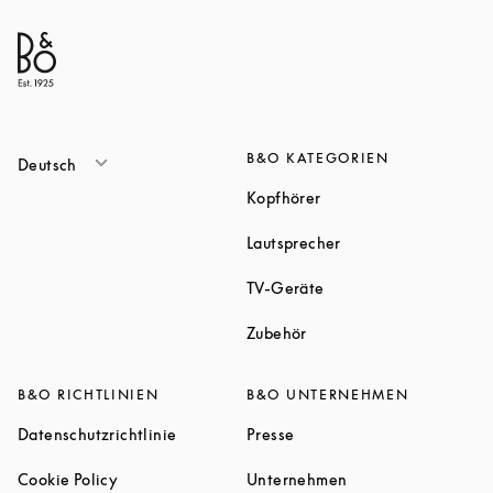
B&O KATEGORIEN
Deutsch
Link Opens in New Tab
Kopfhörer
Link Opens in New T
Lautsprecher
Link Opens in New Tab
TV-Geräte
Link Opens in New Tab
Zubehör
B&O RICHTLINIEN
B&O UNTERNEHMEN
Link Opens in New Tab
Link Opens in New Tab
Datenschutzrichtlinie
Presse
Link Opens in New Tab
Link Opens in New 
Cookie Policy
Unternehmen