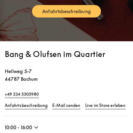
Anfahrtsbeschreibung
Link Opens in New Tab
Bang & Olufsen im Quartier
Hellweg 5-7
44787
Bochum
+49 234 5305980
Link Opens in New Tab
Lin
Anfahrtsbeschreibung
E-Mail senden
Live im Store erleben
10:00
-
16:00