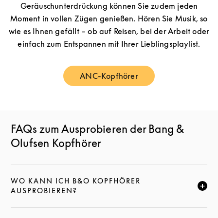
Geräuschunterdrückung können Sie zudem jeden
Moment in vollen Zügen genießen. Hören Sie Musik, so
wie es Ihnen gefällt – ob auf Reisen, bei der Arbeit oder
einfach zum Entspannen mit Ihrer Lieblingsplaylist.
ANC-Kopfhörer
Link Opens in New Tab
FAQs zum Ausprobieren der Bang &
Olufsen Kopfhörer
WO KANN ICH B&O KOPFHÖRER
KLICKE HIER, UM DIESE BESCHREIBUNG ZU ERWEI
AUSPROBIEREN?