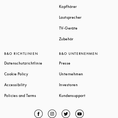
Link Opens in New Tab
Kopfhörer
Link Opens in New T
Lautsprecher
Link Opens in New Tab
TV-Geräte
Link Opens in New Tab
Zubehör
B&O RICHTLINIEN
B&O UNTERNEHMEN
Link Opens in New Tab
Link Opens in New Tab
Datenschutzrichtlinie
Presse
Link Opens in New Tab
Link Opens in New 
Cookie Policy
Unternehmen
Link Opens in New Tab
Link Opens in New Tab
Accessibility
Investoren
Link Opens in New Tab
Link Opens in New
Policies and Terms
Kundensupport
Facebook
Link Opens in New Tab
Instagram
Link Opens in New Tab
Twitter
Link Opens in New Tab
YouTube
Link Opens in Ne