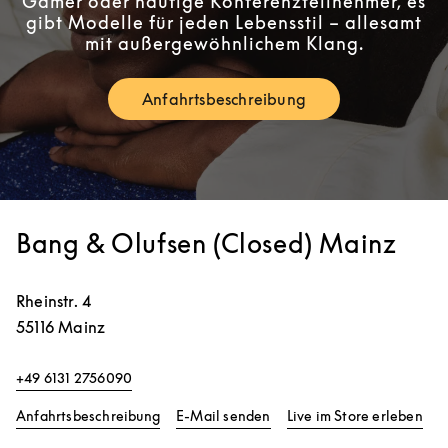
Gamer oder häufige Konferenzteilnehmer, es
gibt Modelle für jeden Lebensstil – allesamt
mit außergewöhnlichem Klang.
Anfahrtsbeschreibung
Link Opens in New Tab
Bang & Olufsen (Closed) Mainz
Rheinstr. 4
55116
Mainz
+49 6131 2756090
Link Opens in New Tab
Lin
Anfahrtsbeschreibung
E-Mail senden
Live im Store erleben