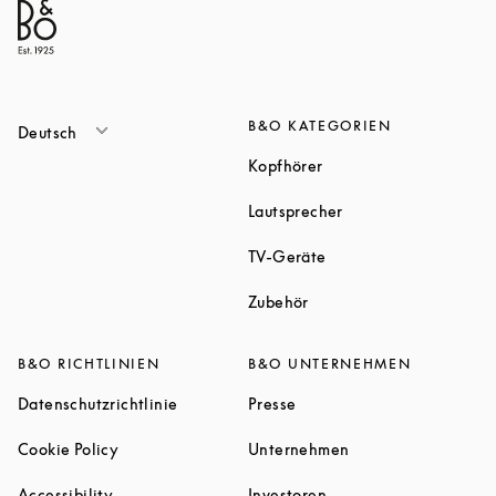
B&O KATEGORIEN
Deutsch
Link Opens in New Tab
Kopfhörer
Link Opens in New T
Lautsprecher
Link Opens in New Tab
TV-Geräte
Link Opens in New Tab
Zubehör
B&O RICHTLINIEN
B&O UNTERNEHMEN
Link Opens in New Tab
Link Opens in New Tab
Datenschutzrichtlinie
Presse
Link Opens in New Tab
Link Opens in New 
Cookie Policy
Unternehmen
Link Opens in New Tab
Link Opens in New Tab
Accessibility
Investoren