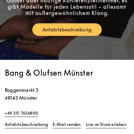
Gamer oder häufige Konferenzteilnehmer, es
gibt Modelle für jeden Lebensstil – allesamt
mit außergewöhnlichem Klang.
Anfahrtsbeschreibung
Link Opens in New Tab
Bang & Olufsen Münster
Roggenmarkt 3
48143
Münster
+49 251 7624800
Link Opens in New Tab
Lin
Anfahrtsbeschreibung
E-Mail senden
Live im Store erleben