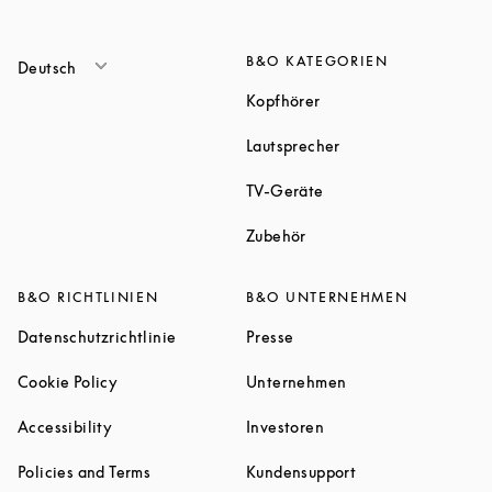
B&O KATEGORIEN
Deutsch
Link Opens in New Tab
Kopfhörer
Link Opens in New T
Lautsprecher
Link Opens in New Tab
TV-Geräte
Link Opens in New Tab
Zubehör
B&O RICHTLINIEN
B&O UNTERNEHMEN
Link Opens in New Tab
Link Opens in New Tab
Datenschutzrichtlinie
Presse
Link Opens in New Tab
Link Opens in New 
Cookie Policy
Unternehmen
Link Opens in New Tab
Link Opens in New Tab
Accessibility
Investoren
Link Opens in New Tab
Link Opens in New
Policies and Terms
Kundensupport