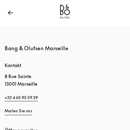
Bang & Olufsen - Exist to Create
Link Opens in New
Bang & Olufsen Marseille
Kontakt
8 Rue Sainte
13001
Marseille
+33 4 65 95 39 29
Mailen Sie uns