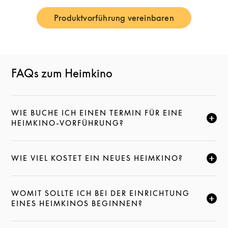
Produktvorführung vereinbaren
Link Opens in New Tab
FAQs zum Heimkino
WIE BUCHE ICH EINEN TERMIN FÜR EINE
KLICKE HIER, UM DIESE BESCHREIBUNG ZU ERWEI
HEIMKINO-VORFÜHRUNG?
WIE VIEL KOSTET EIN NEUES HEIMKINO?
KLICKE HIER, UM DIESE BESCHREIBUNG ZU ERWEI
WOMIT SOLLTE ICH BEI DER EINRICHTUNG
KLICKE HIER, UM DIESE BESCHREIBUNG ZU ERWEI
EINES HEIMKINOS BEGINNEN?