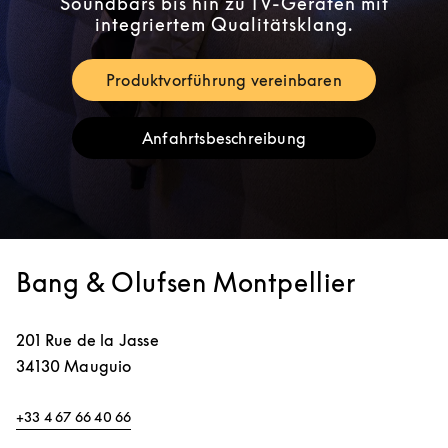
Soundbars bis hin zu TV-Geräten mit
integriertem Qualitätsklang.
Produktvorführung vereinbaren
Link Opens in New Tab
Anfahrtsbeschreibung
Link Opens in New Tab
Bang & Olufsen Montpellier
201 Rue de la Jasse
34130
Mauguio
+33 4 67 66 40 66