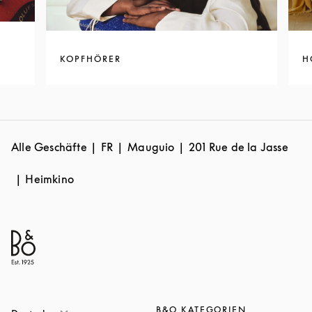
KOPFHÖRER
H
Alle Geschäfte
FR
Mauguio
201 Rue de la Jasse
Heimkino
B&O KATEGORIEN