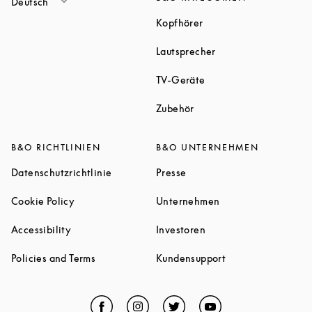
Deutsch
Link Opens in New Tab
Kopfhörer
Link Opens in New T
Lautsprecher
Link Opens in New Tab
TV-Geräte
Link Opens in New Tab
Zubehör
B&O RICHTLINIEN
B&O UNTERNEHMEN
Link Opens in New Tab
Link Opens in New Tab
Datenschutzrichtlinie
Presse
Link Opens in New Tab
Link Opens in New 
Cookie Policy
Unternehmen
Link Opens in New Tab
Link Opens in New Tab
Accessibility
Investoren
Link Opens in New Tab
Link Opens in New
Policies and Terms
Kundensupport
Facebook
Link Opens in New Tab
Instagram
Link Opens in New Tab
Twitter
Link Opens in New Tab
YouTube
Link Opens in Ne