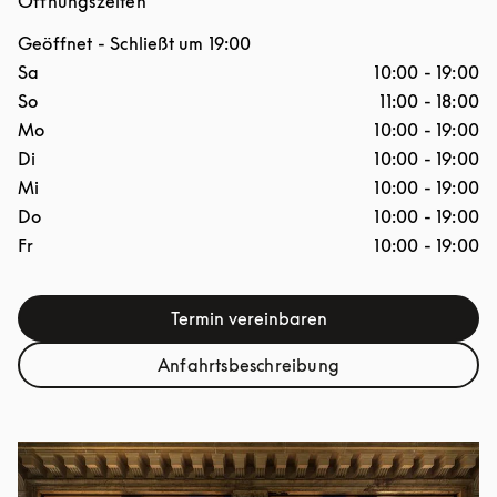
Öffnungszeiten
Geöffnet
- Schließt um
19:00
Wochentag
Stunden
Sa
10:00
-
19:00
So
11:00
-
18:00
Mo
10:00
-
19:00
Di
10:00
-
19:00
Mi
10:00
-
19:00
Do
10:00
-
19:00
Fr
10:00
-
19:00
Termin vereinbaren
Anfahrtsbeschreibung
Link Opens in New Tab