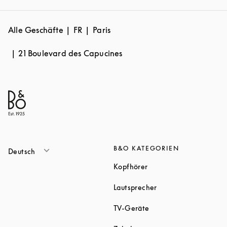
Alle Geschäfte
FR
Paris
21 Boulevard des Capucines
B&O KATEGORIEN
Deutsch
Link Opens in New Tab
Kopfhörer
Link Opens in New T
Lautsprecher
Link Opens in New Tab
TV-Geräte