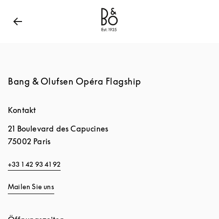
Bang & Olufsen - Exist to Create
Link Opens in New
Bang & Olufsen Opéra Flagship
Kontakt
21 Boulevard des Capucines
75002
Paris
+33 1 42 93 41 92
Mailen Sie uns