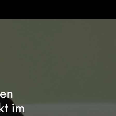
ven
kt im