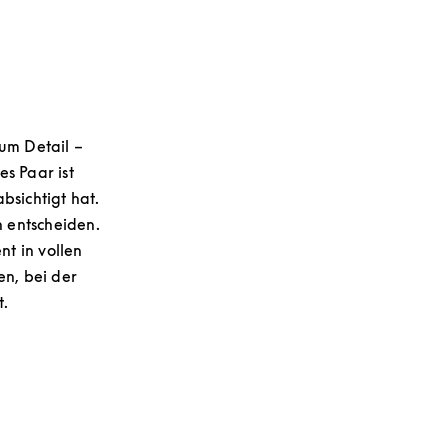
um Detail –
s Paar ist
bsichtigt hat.
h entscheiden.
t in vollen
en, bei der
t.