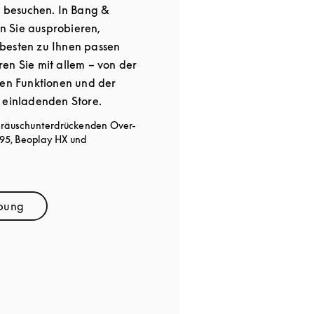
a besuchen. In Bang &
 Sie ausprobieren,
besten zu Ihnen passen
en Sie mit allem – von der
den Funktionen und der
 einladenden Store.
geräuschunterdrückenden Over-
95, Beoplay HX und
ibung
pens in New Tab