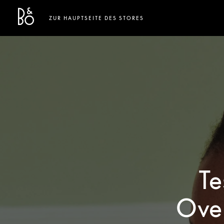
Bang & Olufsen - Exist to Create
Link Opens in New Tab
ZUR HAUPTSEITE DES STORES
Te
Over