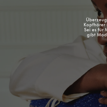
Überzeuge
Kopfhörer 
Sei es für
gibt Mode