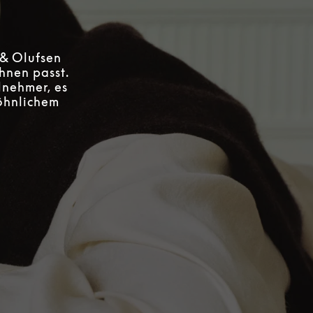
 & Olufsen
hnen passt.
lnehmer, es
wöhnlichem