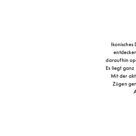
Ikonisches
entdecken
daraufhin opt
Es liegt ganz
Mit der ak
Zügen geni
A