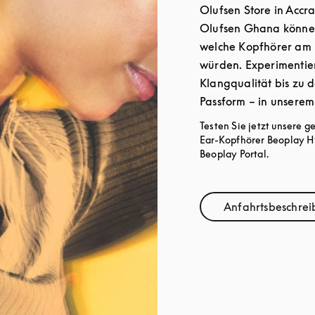
Olufsen Store in Accr
Olufsen Ghana können
welche Kopfhörer am 
würden. Experimentier
Klangqualität bis zu 
Passform – in unserem
Testen Sie jetzt unsere 
Ear-Kopfhörer Beoplay H
Beoplay Portal.
Anfahrtsbeschre
Link O