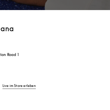
hana
tion Road 1
w Tab
Link Opens in New Tab
Live im Store erleben