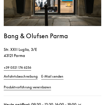
Bang & Olufsen Parma
Str. XXII Luglio, 3/E
43121
Parma
+39 0521 174 6256
Link Opens in New Tab
Anfahrtsbeschreibung
E-Mail senden
Link Opens in New Tab
Produktvorführung vereinbaren
Heute geöffnet:
09:30
-
12:30
,
16:00
-
19:00