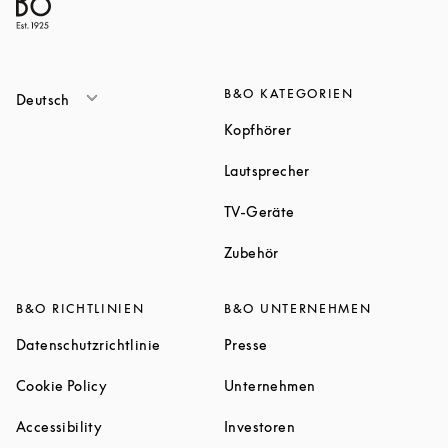
B&O KATEGORIEN
Deutsch
Link Opens in New Tab
Kopfhörer
Link Opens in New T
Lautsprecher
Link Opens in New Tab
TV-Geräte
Link Opens in New Tab
Zubehör
B&O RICHTLINIEN
B&O UNTERNEHMEN
Link Opens in New Tab
Link Opens in New Tab
Datenschutzrichtlinie
Presse
Link Opens in New Tab
Link Opens in New 
Cookie Policy
Unternehmen
Link Opens in New Tab
Link Opens in New Tab
Accessibility
Investoren