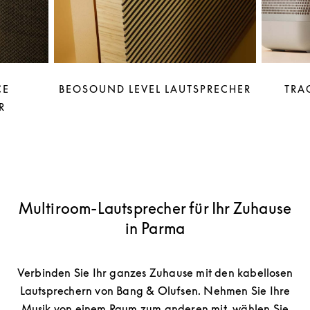
CE
BEOSOUND LEVEL LAUTSPRECHER
TRA
R
Multiroom-Lautsprecher für Ihr Zuhause
in Parma
Verbinden Sie Ihr ganzes Zuhause mit den kabellosen
Lautsprechern von Bang & Olufsen. Nehmen Sie Ihre
Musik von einem Raum zum anderen mit, wählen Sie