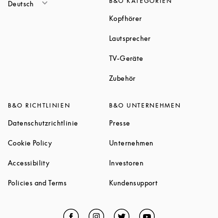
B&O KATEGORIEN
Deutsch
Link Opens in New Tab
Kopfhörer
Link Opens in New T
Lautsprecher
Link Opens in New Tab
TV-Geräte
Link Opens in New Tab
Zubehör
B&O RICHTLINIEN
B&O UNTERNEHMEN
Link Opens in New Tab
Link Opens in New Tab
Datenschutzrichtlinie
Presse
Link Opens in New Tab
Link Opens in New 
Cookie Policy
Unternehmen
Link Opens in New Tab
Link Opens in New Tab
Accessibility
Investoren
Link Opens in New Tab
Link Opens in New
Policies and Terms
Kundensupport
Facebook
Link Opens in New Tab
Instagram
Link Opens in New Tab
Twitter
Link Opens in New Tab
YouTube
Link Opens in Ne