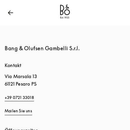
Bang & Olufsen - Exist to Create
Link Opens in New
Bang & Olufsen Gambelli S.r.l.
Kontakt
Via Marsala 13
61121
Pesaro PS
+39 0721 33018
Mailen Sie uns