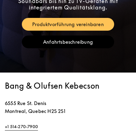
Soundbars bis hin zu TV-Geräten mit
integriertem Qualitätsklang.
Produktvorführung vereinbaren
Link Opens in New Tab
Anfahrtsbeschreibung
Link Opens in New Tab
Bang & Olufsen Kebecson
6555 Rue St. Denis
Montreal
,
Quebec
H2S 2S1
+1 514-270-7900