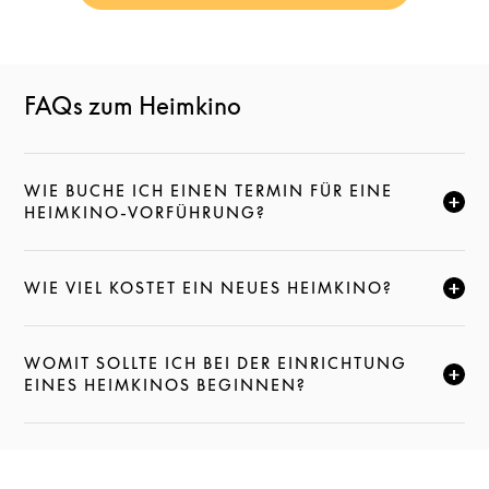
FAQs zum Heimkino
WIE BUCHE ICH EINEN TERMIN FÜR EINE
KLICKE HIER, UM DIESE BESCHREIBUNG ZU ERWEI
HEIMKINO-VORFÜHRUNG?
WIE VIEL KOSTET EIN NEUES HEIMKINO?
KLICKE HIER, UM DIESE BESCHREIBUNG ZU ERWEI
WOMIT SOLLTE ICH BEI DER EINRICHTUNG
KLICKE HIER, UM DIESE BESCHREIBUNG ZU ERWEI
EINES HEIMKINOS BEGINNEN?