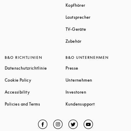
Link Opens in New Tab
Kopfhörer
Link Opens in New T
Lautsprecher
Link Opens in New Tab
TV-Geräte
Link Opens in New Tab
Zubehör
B&O RICHTLINIEN
B&O UNTERNEHMEN
Link Opens in New Tab
Link Opens in New Tab
Datenschutzrichtlinie
Presse
Link Opens in New Tab
Link Opens in New 
Cookie Policy
Unternehmen
Link Opens in New Tab
Link Opens in New Tab
Accessibility
Investoren
Link Opens in New Tab
Link Opens in New
Policies and Terms
Kundensupport
Facebook
Link Opens in New Tab
Instagram
Link Opens in New Tab
Twitter
Link Opens in New Tab
YouTube
Link Opens in Ne