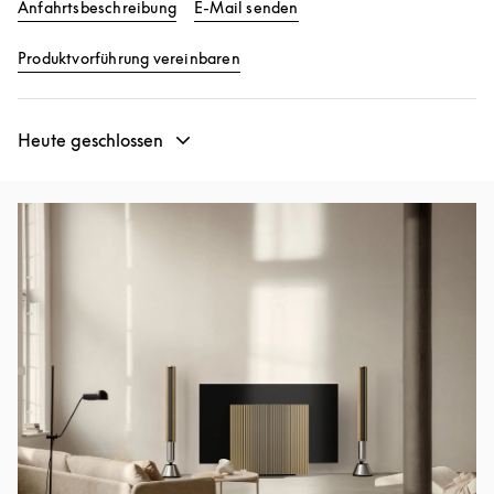
Link Opens in New Tab
Anfahrtsbeschreibung
E-Mail senden
Link Opens in New Tab
Produktvorführung vereinbaren
Heute geschlossen
Eventbild